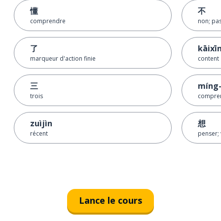
懂
不
comprendre
non; pas
了
kāixī
marqueur d'action finie
content
三
míng-
trois
compren
zuìjìn
想
récent
penser; 
Lance le cours