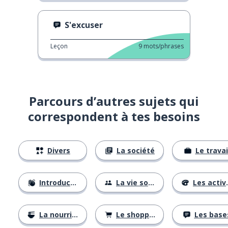
S'excuser
Leçon
9
mots/phrases
Parcours d’autres sujets qui
correspondent à tes besoins
Divers
La société
Le travai
Introductions
La vie sociale
Les activités
La nourriture
Le shopping
Les base