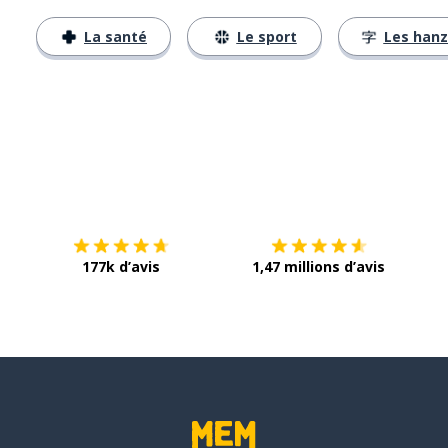
La santé
Le sport
Les hanz
Télécharge via
App Store
Tél
177k d’avis
1,47 millions d’avis