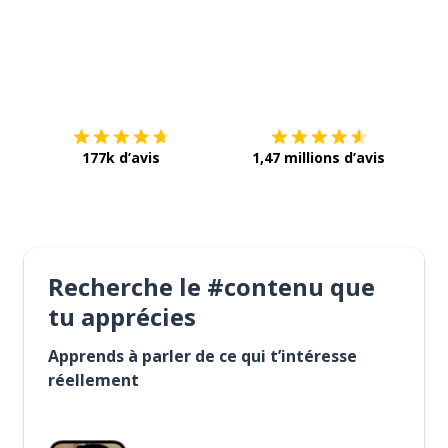
Télécharge via
App Store
Tél
177k d’avis
1,47 millions d’avis
Recherche le #contenu que
tu apprécies
Apprends à parler de ce qui t’intéresse
réellement