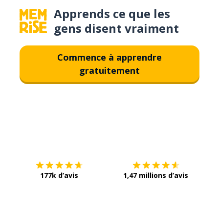
Apprends ce que les
gens disent vraiment
Commence à apprendre
gratuitement
Télécharge via
App Store
Tél
177k d’avis
1,47 millions d’avis