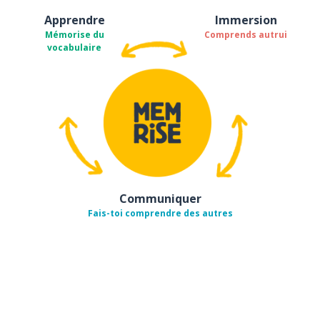
Apprendre
Immersion
Mémorise du
Comprends autrui
vocabulaire
Communiquer
Fais-toi comprendre des autres
Télécharge via
App Store
Tél