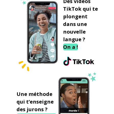
Des vidéos
TikTok qui te
plongent
dans une
nouvelle
langue ?
On a !
Une méthode
qui t’enseigne
des jurons ?