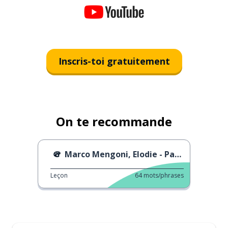
Inscris-toi gratuitement
On te recommande
Marco Mengoni, Elodie - Pazza Musica
Leçon
64
mots/phrases