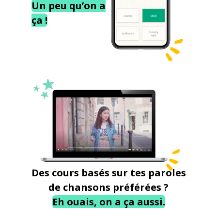
Un peu qu’on a
ça !
Des cours basés sur tes paroles
de chansons préférées ?
Eh ouais, on a ça aussi.