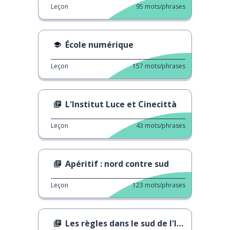
Leçon
95
mots/phrases
École numérique
Leçon
157
mots/phrases
L'Institut Luce et Cinecittà
Leçon
43
mots/phrases
Apéritif : nord contre sud
Leçon
123
mots/phrases
Les règles dans le sud de l'Italie