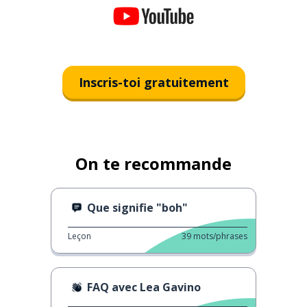
Inscris-toi gratuitement
On te recommande
Que signifie "boh"
Leçon
39
mots/phrases
FAQ avec Lea Gavino