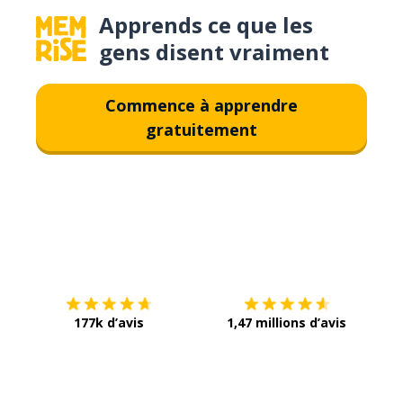
Apprends ce que les
gens disent vraiment
Commence à apprendre
gratuitement
Télécharge via
App Store
Tél
177k d’avis
1,47 millions d’avis