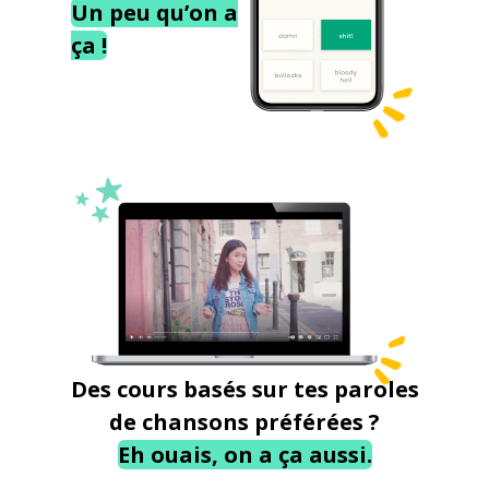
Un peu qu’on a
ça !
Des cours basés sur tes paroles
de chansons préférées ?
Eh ouais, on a ça aussi.