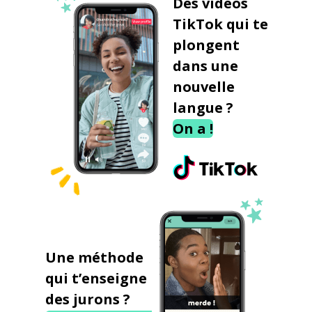
Des vidéos
TikTok qui te
plongent
dans une
nouvelle
langue ?
On a !
Une méthode
qui t’enseigne
des jurons ?