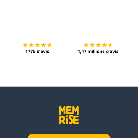
Télécharge via
App Store
Tél
177k d’avis
1,47 millions d’avis