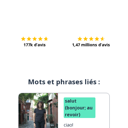
Télécharge via
App Store
Tél
177k d’avis
1,47 millions d’avis
Mots et phrases liés :
salut
(bonjour; au
revoir)
ciao!