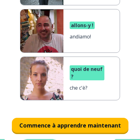
allons-y !
andiamo!
quoi de neuf
?
che c'è?
Commence à apprendre maintenant