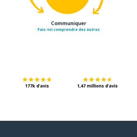
Communiquer
Fais-toi comprendre des autres
Télécharge via
App Store
Tél
177k d’avis
1,47 millions d’avis