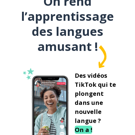
On rend
l’apprentissage
des langues
amusant !
Des vidéos
TikTok qui te
plongent
dans une
nouvelle
langue ?
On a !