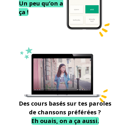
Un peu qu’on a
ça !
Des cours basés sur tes paroles
de chansons préférées ?
Eh ouais, on a ça aussi.