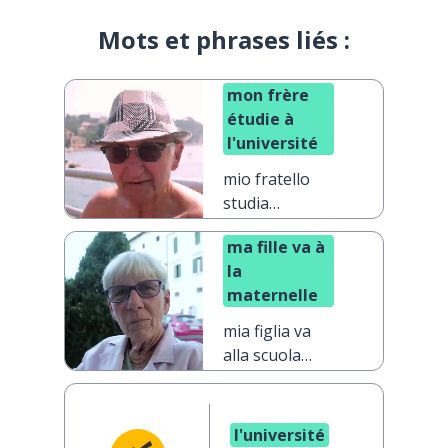
Mots et phrases liés :
mon frère
étudie à
l'université
mio fratello
studia
all'università
ma fille va à
la
maternelle
mia figlia va
alla scuola
materna
l'université