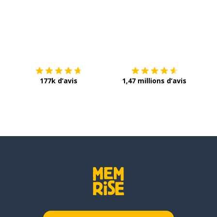
Télécharge via
App Store
Tél
177k d’avis
1,47 millions d’avis