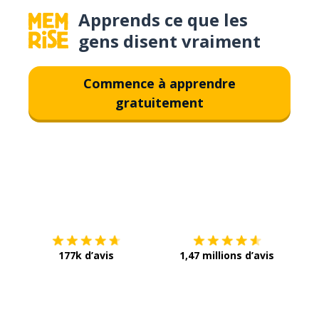
Apprends ce que les
gens disent vraiment
Commence à apprendre
gratuitement
Télécharge via
App Store
Tél
177k d’avis
1,47 millions d’avis