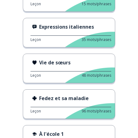
Leçon
15
mots/phrases
Expressions italiennes
Leçon
35
mots/phrases
Vie de sœurs
Leçon
48
mots/phrases
Fedez et sa maladie
Leçon
96
mots/phrases
À l'école 1