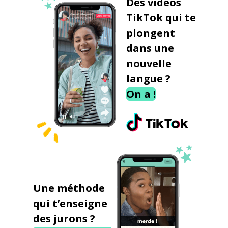
Des vidéos
TikTok qui te
plongent
dans une
nouvelle
langue ?
On a !
Une méthode
qui t’enseigne
des jurons ?