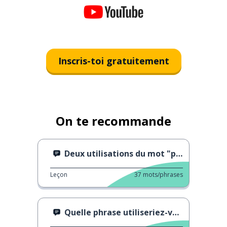
Inscris-toi gratuitement
On te recommande
Deux utilisations du mot "passeggiata"
Leçon
37
mots/phrases
Quelle phrase utiliseriez-vous ?