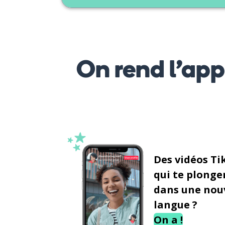
On rend l’ap
Des vidéos Ti
qui te plonge
dans une nou
langue ?
On a !