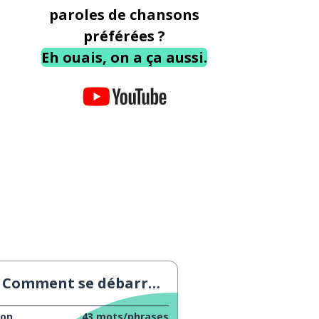
paroles de chansons
préférées ?
Eh ouais, on a ça aussi.
Comment se débarrasser des pires tâches
çon
43
mots/phrases