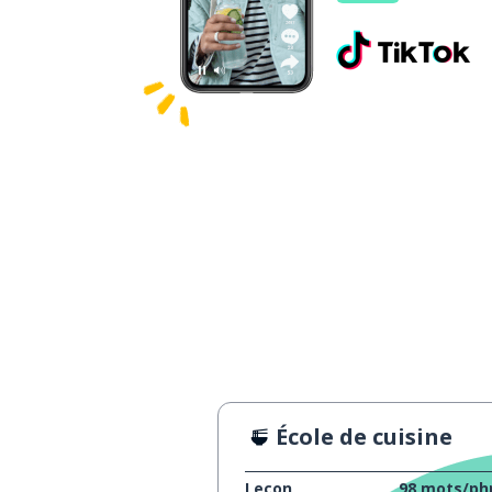
École de cuisine
Leçon
98
mots/ph