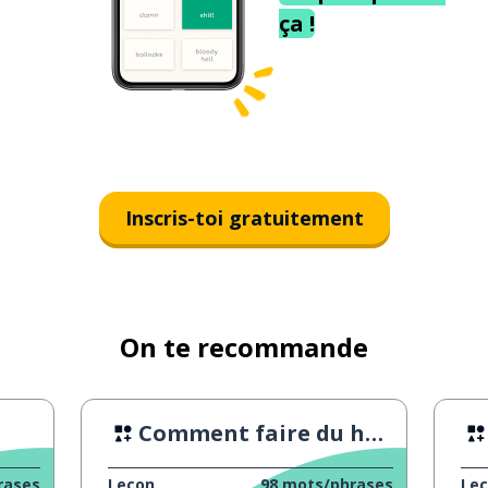
ça !
Inscris-toi gratuitement
On te recommande
Comment faire du houmous
rases
Leçon
98
mots/phrases
Le