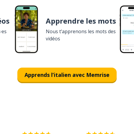
éos
Apprendre les mots
·es
Nous t’apprenons les mots des
vidéos
Apprends l’italien avec Memrise
Télécharge via
App Store
T