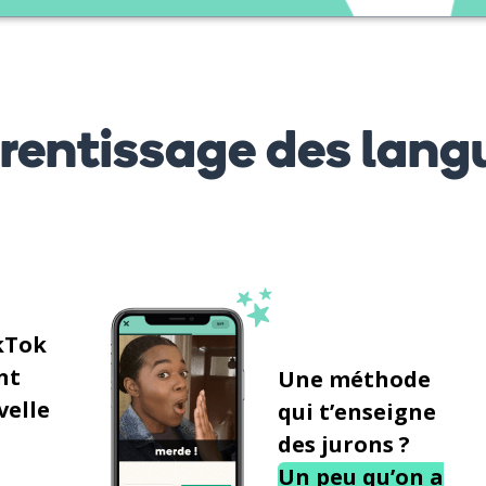
prentissage des lang
kTok
nt
Une méthode
velle
qui t’enseigne
des jurons ?
Un peu qu’on a