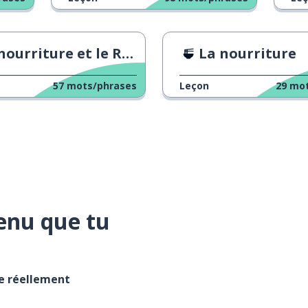
ourriture et le Ramadan
La nourriture
57
mots/phrases
Leçon
29
mot
enu que tu
se réellement