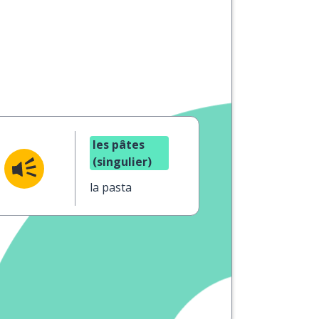
les pâtes
(singulier)
la pasta