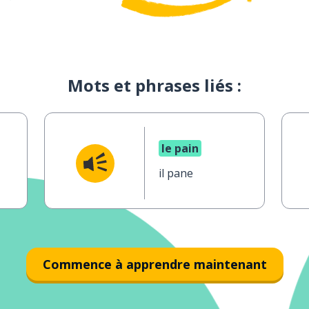
Mots et phrases liés :
le pain
il pane
Commence à apprendre maintenant