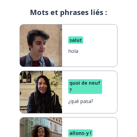
Mots et phrases liés :
salut
hola
quoi de neuf
?
¿qué pasa?
allons-y !