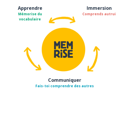
Apprendre
Immersion
Mémorise du
Comprends autrui
vocabulaire
Communiquer
Fais-toi comprendre des autres
Télécharge via
App Store
Tél