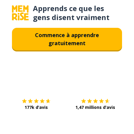
Apprends ce que les
gens disent vraiment
Commence à apprendre
gratuitement
Télécharge via
App Store
Tél
177k d’avis
1,47 millions d’avis