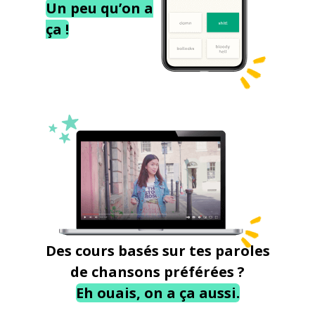
Un peu qu’on a
ça !
Des cours basés sur tes paroles
de chansons préférées ?
Eh ouais, on a ça aussi.