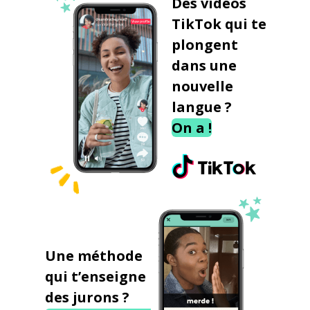
Des vidéos
TikTok qui te
plongent
dans une
nouvelle
langue ?
On a !
Une méthode
qui t’enseigne
des jurons ?