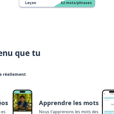
Leçon
52
mots/phrases
enu que tu
se réellement
éos
Apprendre les mots
·es
Nous t’apprenons les mots des