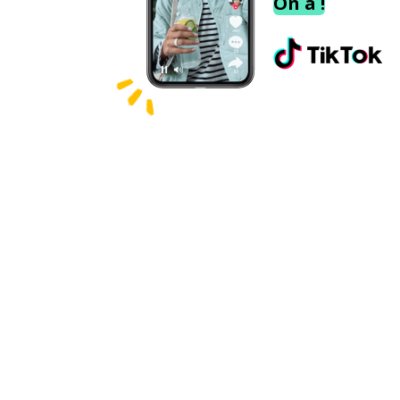
On a !