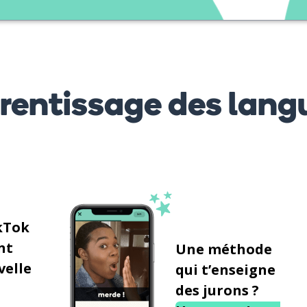
prentissage des lang
kTok
nt
Une méthode
velle
qui t’enseigne
des jurons ?