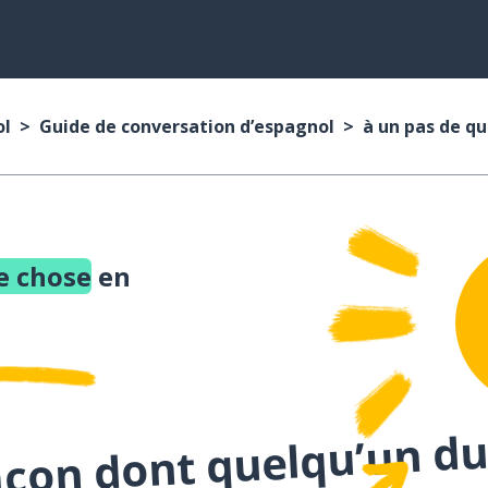
ol
Guide de conversation d’espagnol
à un pas de q
e chose
en
açon dont quelqu’un du