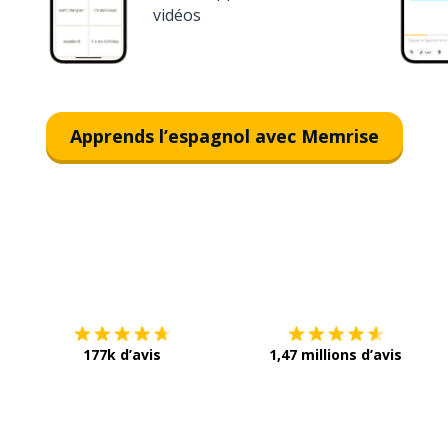
vidéos
Apprends l’espagnol avec Memrise
Télécharge via
App Store
T
177k d’avis
1,47 millions d’avis