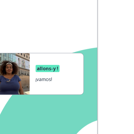
allons-y !
¡vamos!