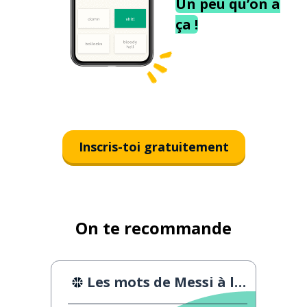
Un peu qu’on a
ça !
Inscris-toi gratuitement
On te recommande
Les mots de Messi à la finale de la Copa America