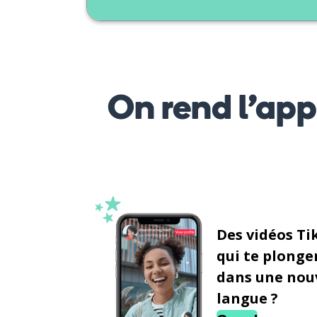
On rend l’ap
Des vidéos Ti
qui te plonge
dans une nou
langue ?