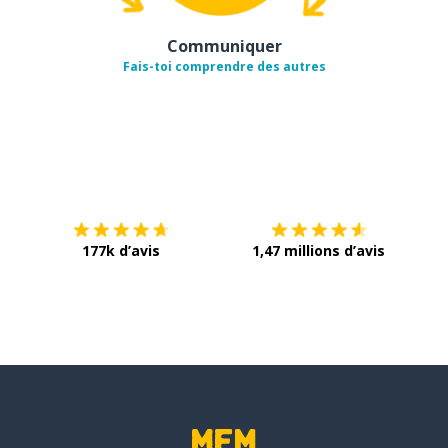
Communiquer
Fais-toi comprendre des autres
Télécharge via
App Store
Tél
177k d’avis
1,47 millions d’avis