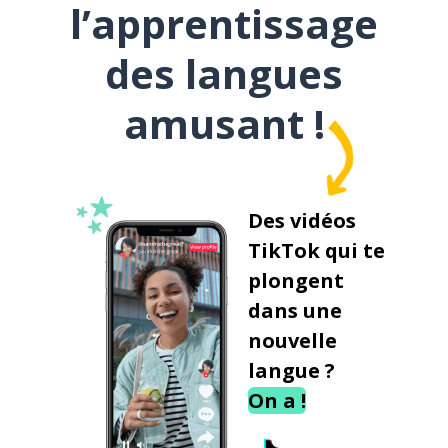
l’apprentissage
des langues
amusant !
Des vidéos
TikTok qui te
plongent
dans une
nouvelle
langue ?
On a !