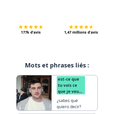
Télécharge via
App Store
Tél
177k d’avis
1,47 millions d’avis
Mots et phrases liés :
est-ce que
tu vois ce
que je veux
dire ?
¿sabes qué
quiero decir?