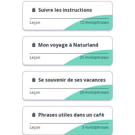
Suivre les instructions
Leçon
12
mots/phrases
Mon voyage à Naturland
Leçon
25
mots/phrases
Se souvenir de ses vacances
Leçon
26
mots/phrases
Phrases utiles dans un café
Leçon
3
mots/phrases