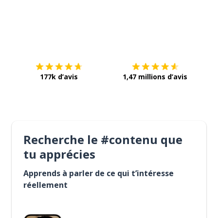
Télécharge via
App Store
Tél
177k d’avis
1,47 millions d’avis
Recherche le #contenu que
tu apprécies
Apprends à parler de ce qui t’intéresse
réellement