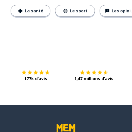
La santé
Le sport
Les opinions
Télécharge via
App Store
Tél
177k d’avis
1,47 millions d’avis