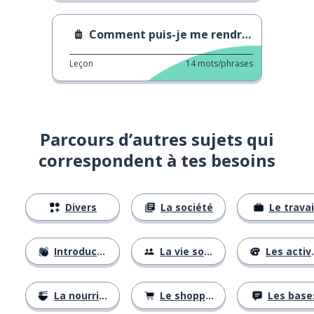
Comment puis-je me rendre à l'église ?
Leçon
14
mots/phrases
Parcours d’autres sujets qui
correspondent à tes besoins
Divers
La société
Le travai
Introductions
La vie sociale
Les activités
La nourriture
Le shopping
Les base