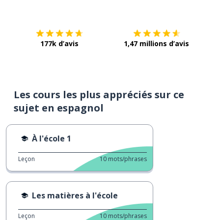
Télécharge via
App Store
Tél
177k d’avis
1,47 millions d’avis
Les cours les plus appréciés sur ce
sujet en espagnol
À l'école 1
Leçon
10
mots/phrases
Les matières à l'école
Leçon
10
mots/phrases