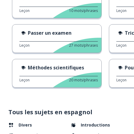
Leçon
10
mots/phrases
Leçon
Passer un examen
Tric
Leçon
27
mots/phrases
Leçon
Méthodes scientifiques
Pour
Leçon
20
mots/phrases
Leçon
Tous les sujets en espagnol
Divers
Introductions