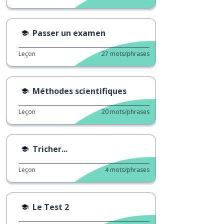
Passer un examen
Leçon
27
mots/phrases
Méthodes scientifiques
Leçon
20
mots/phrases
Tricher...
Leçon
4
mots/phrases
Le Test 2