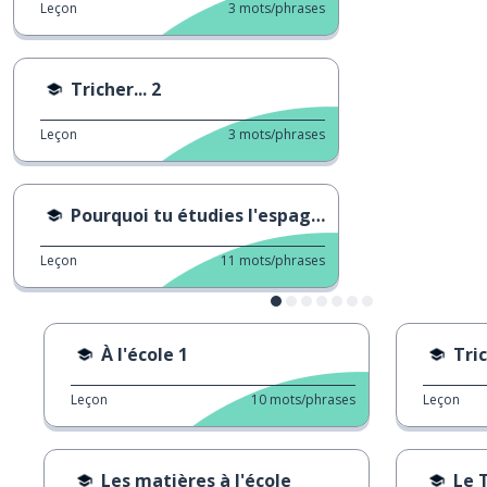
Leçon
3
mots/phrases
Tricher... 2
Leçon
3
mots/phrases
Pourquoi tu étudies l'espagnol ?
Leçon
11
mots/phrases
À l'école 1
Tric
Leçon
10
mots/phrases
Leçon
Les matières à l'école
Le 