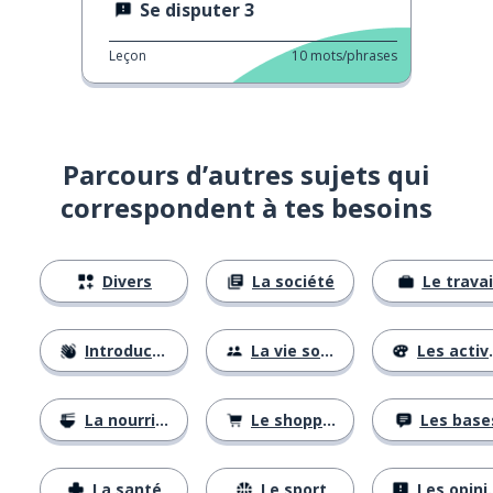
Se disputer 3
Leçon
10
mots/phrases
Parcours d’autres sujets qui
correspondent à tes besoins
Divers
La société
Le travai
Introductions
La vie sociale
Les activités
La nourriture
Le shopping
Les base
La santé
Le sport
Les opinions