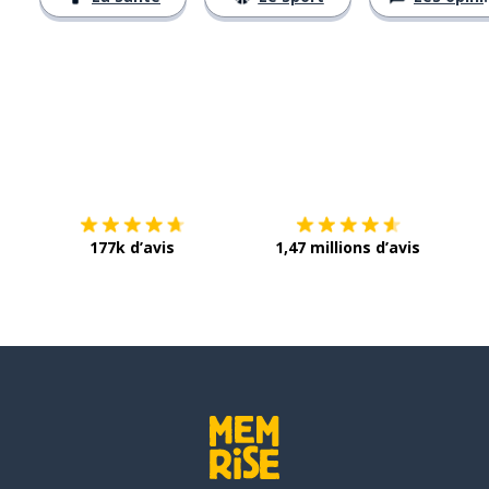
Télécharge via
App Store
Tél
177k d’avis
1,47 millions d’avis