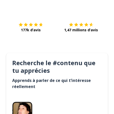
Télécharge via
App Store
Tél
177k d’avis
1,47 millions d’avis
Recherche le #contenu que
tu apprécies
Apprends à parler de ce qui t’intéresse
réellement