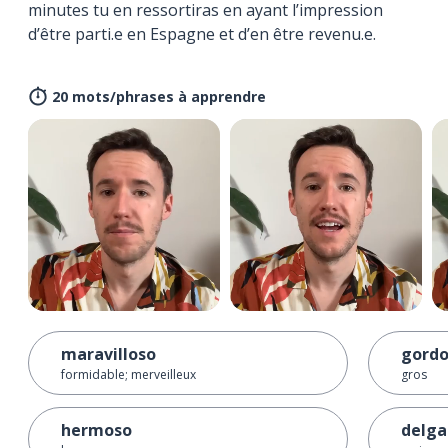
minutes tu en ressortiras en ayant l’impression
d’être parti.e en Espagne et d’en être revenu.e.
20 mots/phrases à apprendre
maravilloso
gord
formidable; merveilleux
gros
hermoso
delg