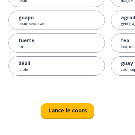
beau
maigre
guapo
agrad
beau; séduisant
gentil; 
fuerte
feo
fort
laid; m
débil
guay
faible
cool; su
Lance le cours