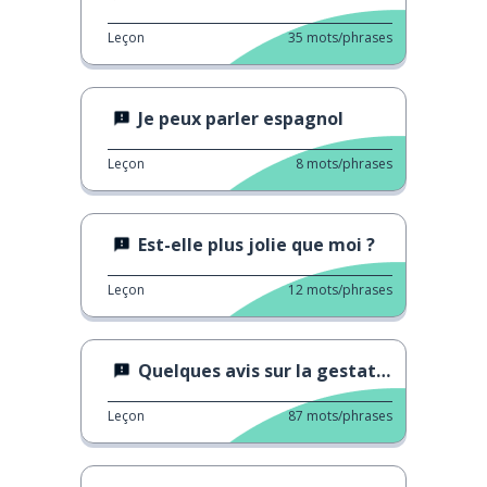
Leçon
35
mots/phrases
Je peux parler espagnol
Leçon
8
mots/phrases
Est-elle plus jolie que moi ?
Leçon
12
mots/phrases
Quelques avis sur la gestation pour autrui
Leçon
87
mots/phrases