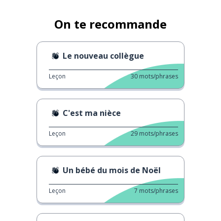
On te recommande
Le nouveau collègue
Leçon
30
mots/phrases
C'est ma nièce
Leçon
29
mots/phrases
Un bébé du mois de Noël
Leçon
7
mots/phrases