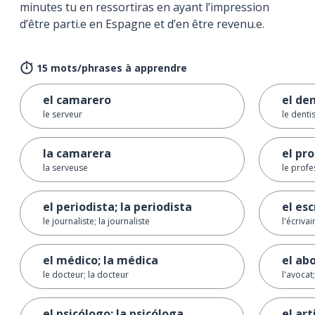
minutes tu en ressortiras en ayant l’impression
d’être parti.e en Espagne et d’en être revenu.e.
15 mots/phrases à apprendre
el camarero
el den
le serveur
le dentis
la camarera
el pr
la serveuse
le profe
el periodista; la periodista
el esc
le journaliste; la journaliste
l'écrivai
el médico; la médica
el ab
le docteur; la docteur
l'avocat
el psicólogo; la psicóloga
el art