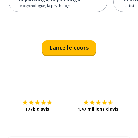
le psychologue; la psychologue
l'artiste
Lance le cours
Télécharge via
App Store
Tél
177k d’avis
1,47 millions d’avis