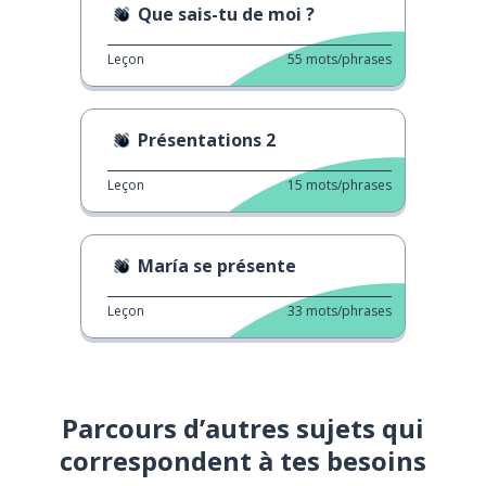
Que sais-tu de moi ?
Leçon
55
mots/phrases
Présentations 2
Leçon
15
mots/phrases
María se présente
Leçon
33
mots/phrases
Parcours d’autres sujets qui
correspondent à tes besoins