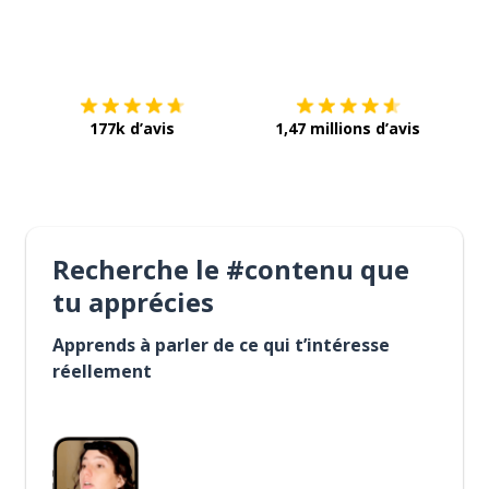
Télécharge via
App Store
Tél
177k d’avis
1,47 millions d’avis
Recherche le #contenu que
tu apprécies
Apprends à parler de ce qui t’intéresse
réellement