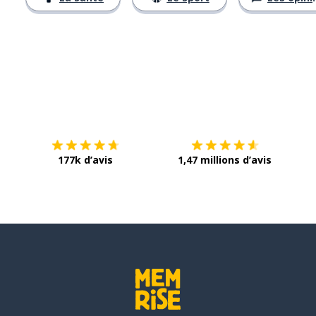
Télécharge via
App Store
Tél
177k d’avis
1,47 millions d’avis