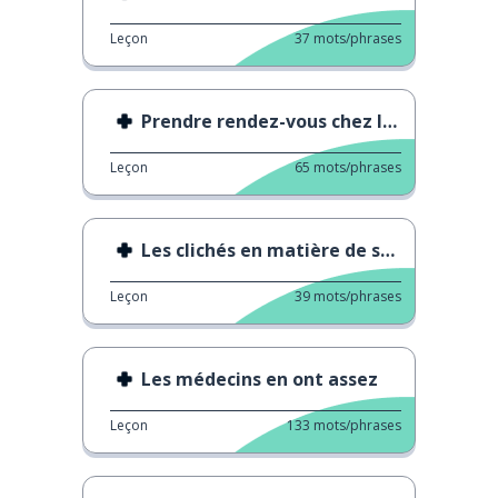
Leçon
37
mots/phrases
Prendre rendez-vous chez le médecin
Leçon
65
mots/phrases
Les clichés en matière de santé mentale
Leçon
39
mots/phrases
Les médecins en ont assez
Leçon
133
mots/phrases