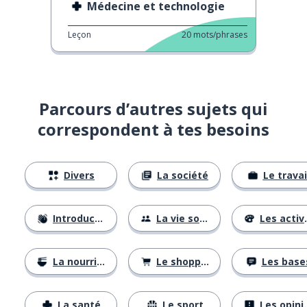
Médecine et technologie
Leçon
20
mots/phrases
Parcours d’autres sujets qui
correspondent à tes besoins
Divers
La société
Le travai
Introductions
La vie sociale
Les activités
La nourriture
Le shopping
Les base
La santé
Le sport
Les opinions