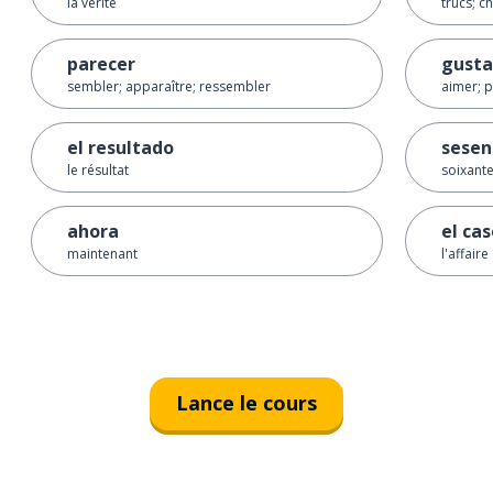
la vérité
trucs; c
parecer
gusta
sembler; apparaître; ressembler
aimer; p
el resultado
sesen
le résultat
soixant
ahora
el ca
maintenant
l'affaire
Lance le cours