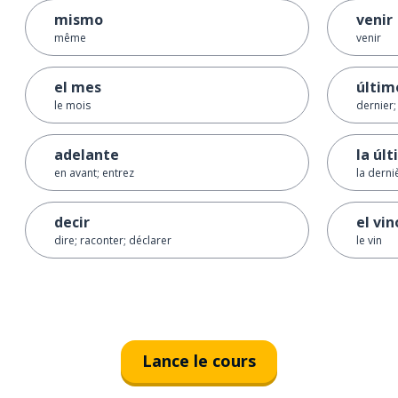
mismo
venir
même
venir
el mes
últim
le mois
dernier; 
adelante
la úl
en avant; entrez
la derni
decir
el vin
dire; raconter; déclarer
le vin
Lance le cours