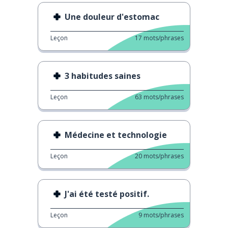
Une douleur d'estomac
Leçon
17
mots/phrases
3 habitudes saines
Leçon
63
mots/phrases
Médecine et technologie
Leçon
20
mots/phrases
J'ai été testé positif.
Leçon
9
mots/phrases