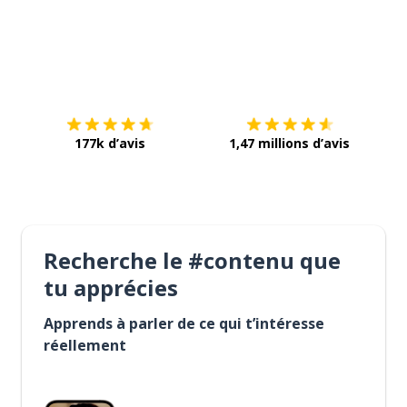
Télécharge via
App Store
Tél
177k d’avis
1,47 millions d’avis
Recherche le #contenu que
tu apprécies
Apprends à parler de ce qui t’intéresse
réellement