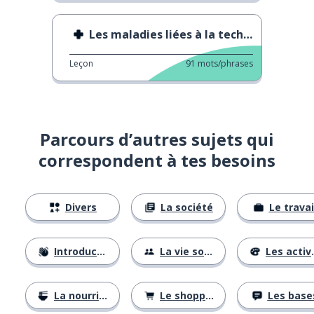
Les maladies liées à la technologie
Leçon
91
mots/phrases
Parcours d’autres sujets qui
correspondent à tes besoins
Divers
La société
Le travai
Introductions
La vie sociale
Les activités
La nourriture
Le shopping
Les base