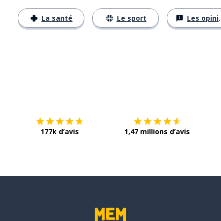
La santé
Le sport
Les opinions
Télécharge via
App Store
Tél
177k d’avis
1,47 millions d’avis