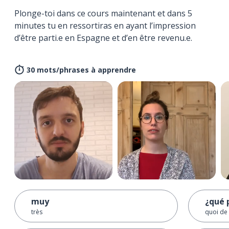
Plonge-toi dans ce cours maintenant et dans 5
minutes tu en ressortiras en ayant l’impression
d’être parti.e en Espagne et d’en être revenu.e.
30 mots/phrases à apprendre
muy
¿qué 
très
quoi de 