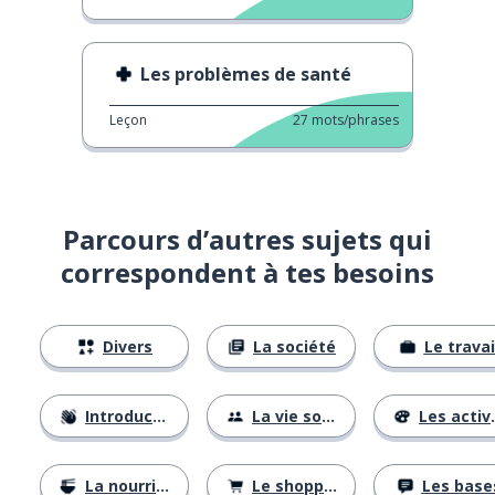
Les problèmes de santé
Leçon
27
mots/phrases
Parcours d’autres sujets qui
correspondent à tes besoins
Divers
La société
Le travai
Introductions
La vie sociale
Les activités
La nourriture
Le shopping
Les base