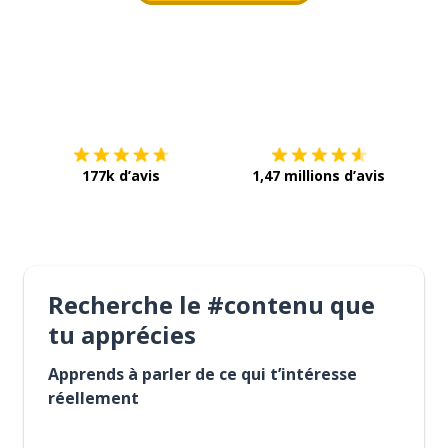
Télécharge via
App Store
Tél
177k d’avis
1,47 millions d’avis
Recherche le #contenu que
tu apprécies
Apprends à parler de ce qui t’intéresse
réellement