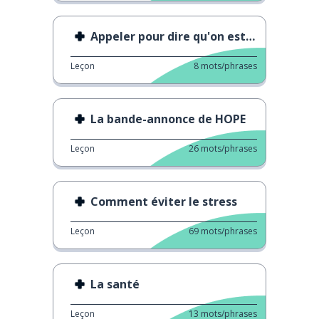
Appeler pour dire qu'on est malade
Leçon
8
mots/phrases
La bande-annonce de HOPE
Leçon
26
mots/phrases
Comment éviter le stress
Leçon
69
mots/phrases
La santé
Leçon
13
mots/phrases