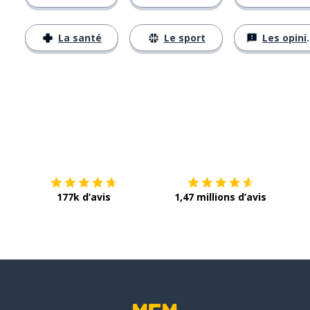
La santé
Le sport
Les opinions
Télécharge via
App Store
Tél
177k d’avis
1,47 millions d’avis