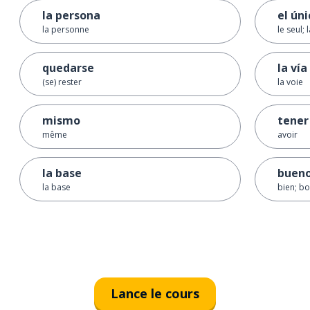
la persona
el úni
la personne
le seul; 
quedarse
la vía
(se) rester
la voie
mismo
tener
même
avoir
la base
buen
la base
bien; b
Lance le cours