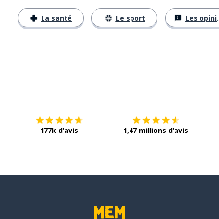
La santé
Le sport
Les opinions
Télécharge via
App Store
Tél
177k d’avis
1,47 millions d’avis