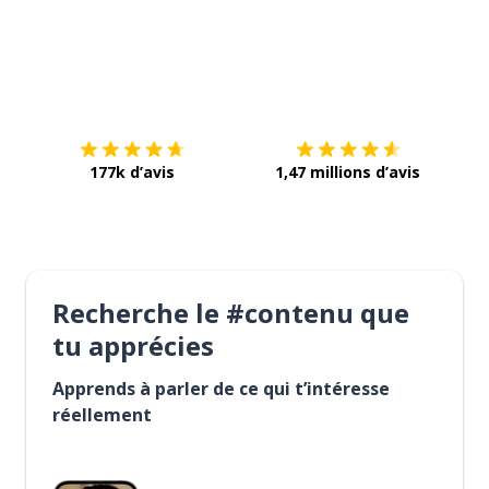
Télécharge via
App Store
Tél
177k d’avis
1,47 millions d’avis
Recherche le #contenu que
tu apprécies
Apprends à parler de ce qui t’intéresse
réellement