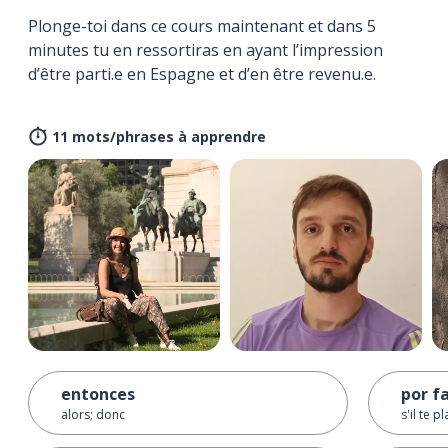
Plonge-toi dans ce cours maintenant et dans 5
minutes tu en ressortiras en ayant l’impression
d’être parti.e en Espagne et d’en être revenu.e.
11 mots/phrases à apprendre
entonces
por f
alors; donc
s'il te pl