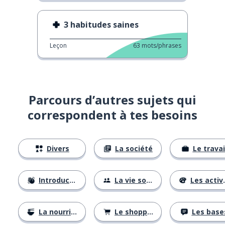
3 habitudes saines
Leçon
63
mots/phrases
Parcours d’autres sujets qui
correspondent à tes besoins
Divers
La société
Le travai
Introductions
La vie sociale
Les activités
La nourriture
Le shopping
Les base