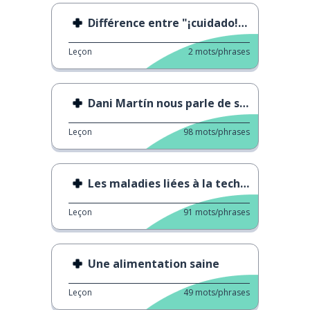
Différence entre "¡cuidado!" et "¡cuídate!"
Leçon
2
mots/phrases
Dani Martín nous parle de santé mentale
Leçon
98
mots/phrases
Les maladies liées à la technologie
Leçon
91
mots/phrases
Une alimentation saine
Leçon
49
mots/phrases