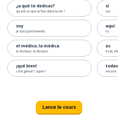
¿a qué te dedicas?
sí
qu'est-ce que tu fais dans la vie ?
oui
soy
aquí
je suis (permanent)
ici
el médico; la médica
es
le docteur; la docteur
il est; el
¡qué bien!
todav
c'est génial !; super !
encore; 
Lance le cours