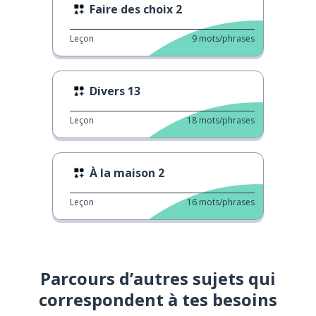
Faire des choix 2
Leçon
9
mots/phrases
Divers 13
Leçon
18
mots/phrases
À la maison 2
Leçon
16
mots/phrases
Parcours d’autres sujets qui
correspondent à tes besoins