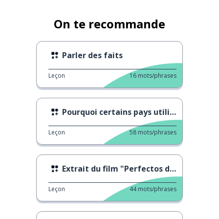
On te recommande
Parler des faits
Leçon
16
mots/phrases
Pourquoi certains pays utilisent-ils "vos" ?
Leçon
58
mots/phrases
Extrait du film "Perfectos desconocidos"
Leçon
44
mots/phrases