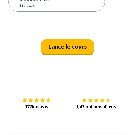
si tu avais ...
Lance le cours
Télécharge via
App Store
Tél
177k d’avis
1,47 millions d’avis