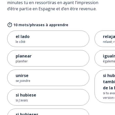
minutes tu en ressortiras en ayant l’impression
d’être parti.e en Espagne et d’en être revenu.e.
10 mots/phrases à apprendre
el lado
relaj
le côté
relaxé; 
planear
igua
planifier
égaleme
unirse
si hu
se joindre
tambi
de la 
si tu ava
si hubiese
version 
si j'avais
si hubieses ...