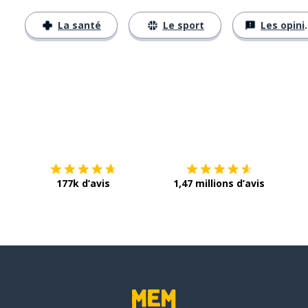
La santé
Le sport
Les opinions
Télécharge via
App Store
Tél
177k d’avis
1,47 millions d’avis