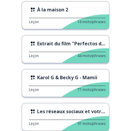
À la maison 2
Leçon
16
mots/phrases
Extrait du film "Perfectos desconocidos"
Leçon
44
mots/phrases
Karol G & Becky G - Mamii
Leçon
77
mots/phrases
Les réseaux sociaux et votre cerveau
Leçon
97
mots/phrases