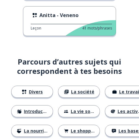
Anitta - Veneno
Leçon
41
mots/phrases
Parcours d’autres sujets qui
correspondent à tes besoins
Divers
La société
Le travai
Introductions
La vie sociale
Les activités
La nourriture
Le shopping
Les base