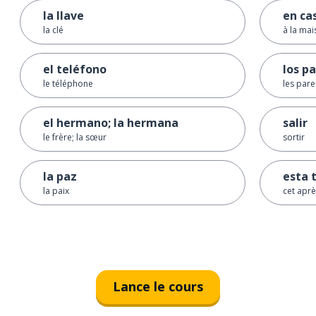
la llave
en ca
la clé
à la ma
el teléfono
los p
le téléphone
les pare
el hermano; la hermana
salir
le frère; la sœur
sortir
la paz
esta 
la paix
cet aprè
Lance le cours