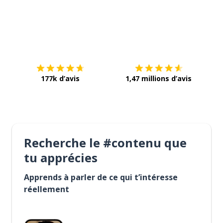
Télécharge via
App Store
Tél
177k d’avis
1,47 millions d’avis
Recherche le #contenu que
tu apprécies
Apprends à parler de ce qui t’intéresse
réellement