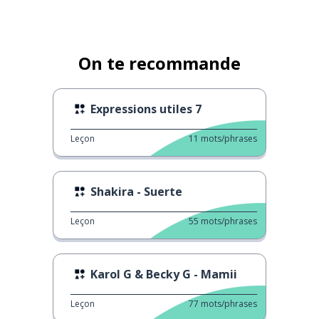
On te recommande
Expressions utiles 7
Leçon
11
mots/phrases
Shakira - Suerte
Leçon
55
mots/phrases
Karol G & Becky G - Mamii
Leçon
77
mots/phrases