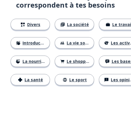
correspondent à tes besoins
Divers
La société
Le travai
Introductions
La vie sociale
Les activités
La nourriture
Le shopping
Les base
La santé
Le sport
Les opinions
Télécharge via
App Store
Tél