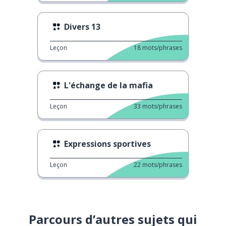
Divers 13
Leçon
18
mots/phrases
L'échange de la mafia
Leçon
33
mots/phrases
Expressions sportives
Leçon
22
mots/phrases
Parcours d’autres sujets qui