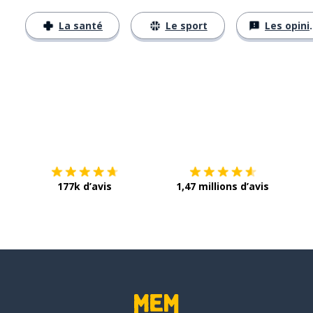
La santé
Le sport
Les opinions
Télécharge via
App Store
Tél
177k d’avis
1,47 millions d’avis