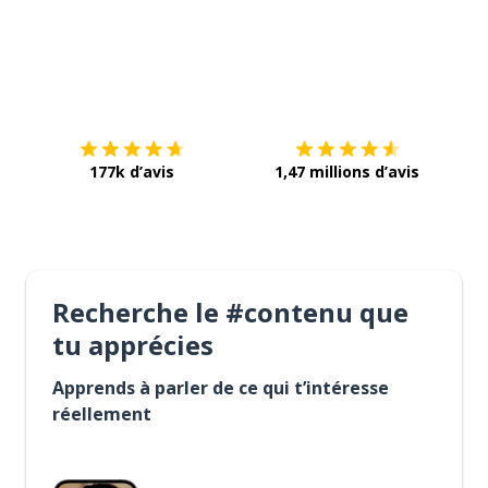
Télécharge via
App Store
Tél
177k d’avis
1,47 millions d’avis
Recherche le #contenu que
tu apprécies
Apprends à parler de ce qui t’intéresse
réellement