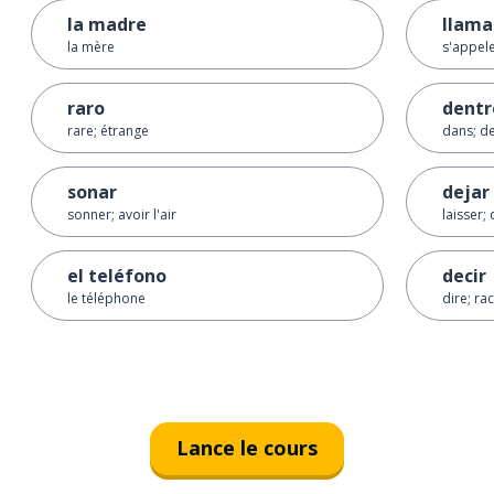
la madre
llama
la mère
s'appel
raro
dentr
rare; étrange
dans; de
sonar
dejar
sonner; avoir l'air
laisser; 
el teléfono
decir
le téléphone
dire; ra
Lance le cours