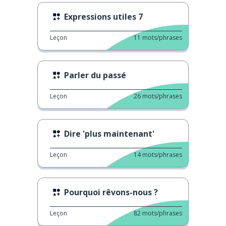
Expressions utiles 7
Leçon
11
mots/phrases
Parler du passé
Leçon
26
mots/phrases
Dire 'plus maintenant'
Leçon
14
mots/phrases
Pourquoi rêvons-nous ?
Leçon
82
mots/phrases