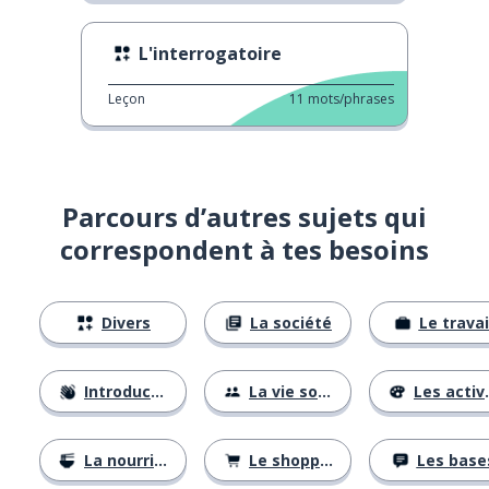
L'interrogatoire
Leçon
11
mots/phrases
Parcours d’autres sujets qui
correspondent à tes besoins
Divers
La société
Le travai
Introductions
La vie sociale
Les activités
La nourriture
Le shopping
Les base