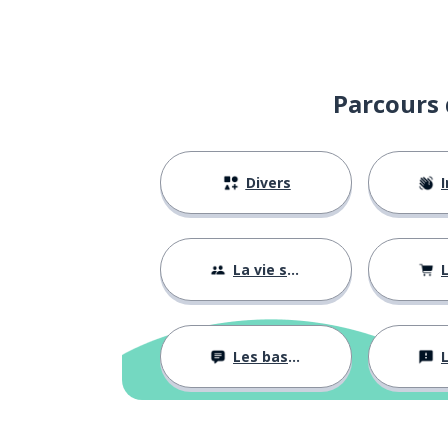
traiter
tratar
laisser; quitter
dejar
Parcours 
suivre; poursui
seguir
Divers
I
encore
aún
tu as
tienes
La vie sociale
L
mais
pero
Les bases
L
nous allons
vamos
le pas; le pass
el paso