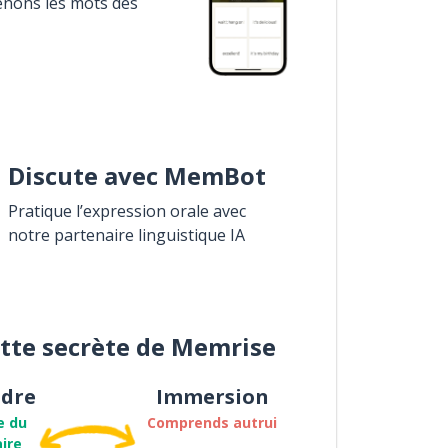
enons les mots des
Discute avec MemBot
Pratique l’expression orale avec
notre partenaire linguistique IA
ette secrète de Memrise
dre
Immersion
e du
Comprends autrui
ire