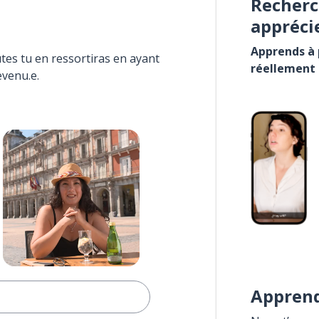
Recherc
appréci
Apprends à p
tes tu en ressortiras en ayant
réellement
evenu.e.
Apprend