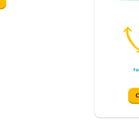
re)
m.)
Fa
ent)
C