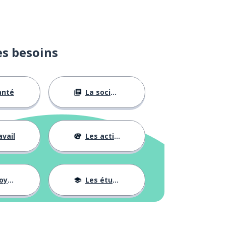
es besoins
anté
La société
avail
Les activités
ages
Les études