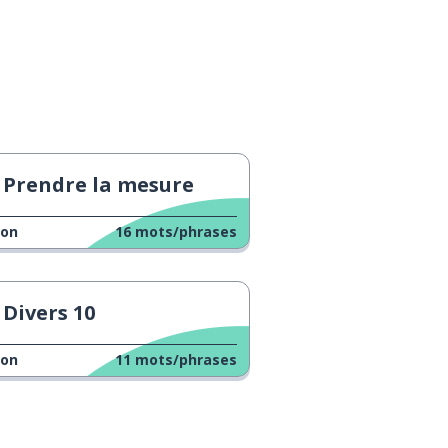
Prendre la mesure
çon
16
mots/phrases
Divers 10
çon
11
mots/phrases