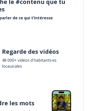
he le #contenu que tu
es
arler de ce qui t’intéresse
Regarde des vidéos
48 000+ vidéos d'habitants·es
locaux·ales
re les mots