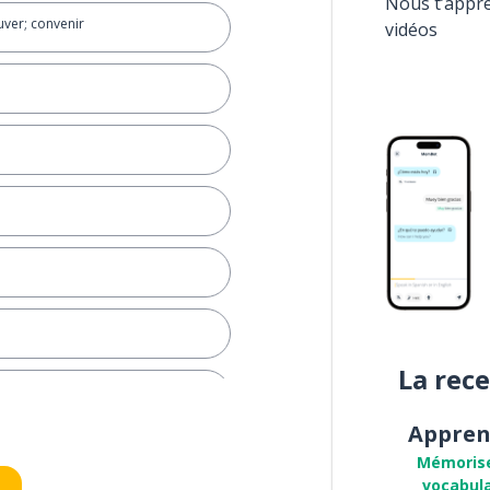
Nous t’appr
uver; convenir
vidéos
La rec
Appren
re
Mémoris
vocabula