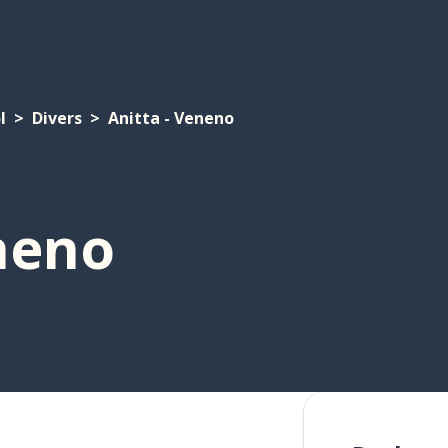
l
Divers
Anitta - Veneno
neno