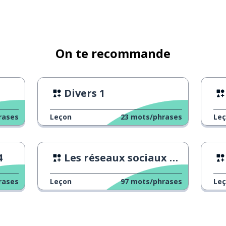
On te recommande
Divers 1
rases
Leçon
23
mots/phrases
Le
4
Les réseaux sociaux et votre cerveau
rases
Leçon
97
mots/phrases
Le