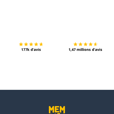
ettre
Télécharge via
App Store
T
177k d’avis
1,47 millions d’avis
ir; considérer