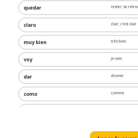
rester; se retro
quedar
clair; c'est clair
claro
très bien
muy bien
je vais
voy
donner
dar
comme
como
jamais
nunca
savoir; connaît
saber