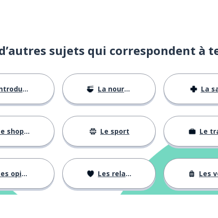
d’autres sujets qui correspondent à t
vre; continuer
ntroductions
La nourriture
La s
e shopping
Le sport
Le tr
es opinions
Les relations
Les voy
age