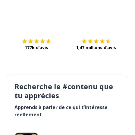
Télécharge via
App Store
Tél
177k d’avis
1,47 millions d’avis
Recherche le #contenu que
tu apprécies
Apprends à parler de ce qui t’intéresse
réellement