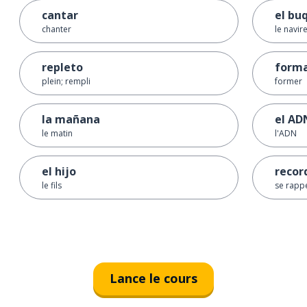
cantar
el bu
chanter
le navir
repleto
form
plein; rempli
former
la mañana
el AD
le matin
l'ADN
el hijo
recor
le fils
se rappe
Lance le cours