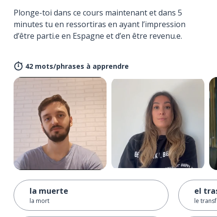
Plonge-toi dans ce cours maintenant et dans 5
minutes tu en ressortiras en ayant l’impression
d’être parti.e en Espagne et d’en être revenu.e.
42 mots/phrases à apprendre
la muerte
el tr
la mort
le trans