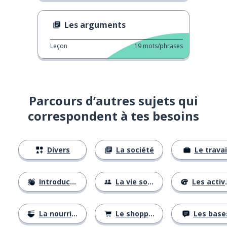
Les arguments
Leçon
19
mots/phrases
Parcours d’autres sujets qui
correspondent à tes besoins
Divers
La société
Le travai
Introductions
La vie sociale
Les activités
La nourriture
Le shopping
Les base