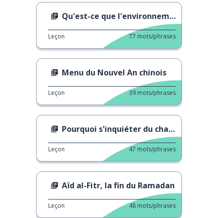
Qu'est-ce que l'environnement ?
Leçon
77
mots/phrases
Menu du Nouvel An chinois
Leçon
39
mots/phrases
Pourquoi s'inquiéter du changement climatique ?
Leçon
47
mots/phrases
Aïd al-Fitr, la fin du Ramadan
Leçon
48
mots/phrases