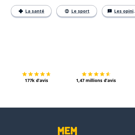
La santé
Le sport
Les opinions
Télécharge via
App Store
Tél
177k d’avis
1,47 millions d’avis