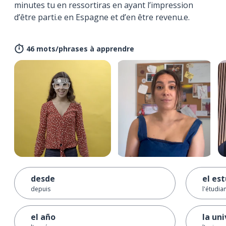
minutes tu en ressortiras en ayant l’impression
d’être parti.e en Espagne et d’en être revenu.e.
46 mots/phrases à apprendre
desde
el es
depuis
l'étudian
el año
la un