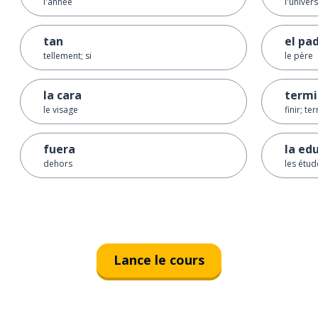
l'année
l'univers
tan
el pa
tellement; si
le père
la cara
termi
le visage
finir; te
fuera
la ed
dehors
les étud
Lance le cours