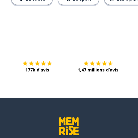
Télécharge via
App Store
Tél
177k d’avis
1,47 millions d’avis