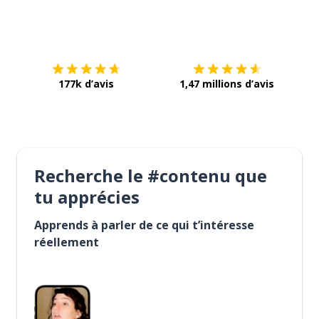
Télécharge via
App Store
Tél
177k d’avis
1,47 millions d’avis
Recherche le #contenu que
tu apprécies
Apprends à parler de ce qui t’intéresse
réellement