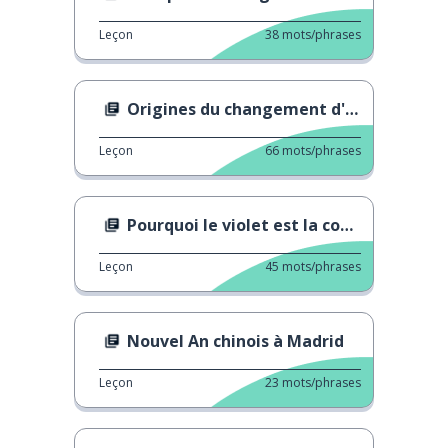
Leçon
38
mots/phrases
Origines du changement d'heure
Leçon
66
mots/phrases
Pourquoi le violet est la couleur du féminisme
Leçon
45
mots/phrases
Nouvel An chinois à Madrid
Leçon
23
mots/phrases