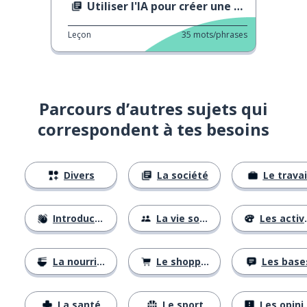
Utiliser l'IA pour créer une chanson
Leçon
35
mots/phrases
Parcours d’autres sujets qui
correspondent à tes besoins
Divers
La société
Le travai
Introductions
La vie sociale
Les activités
La nourriture
Le shopping
Les base
La santé
Le sport
Les opinions