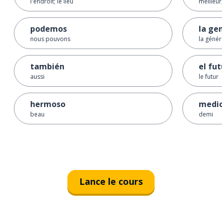
l'endroit; le lieu
meilleur
podemos
la ge
nous pouvons
la génér
también
el fu
aussi
le futur
hermoso
medi
beau
demi
Lance le cours