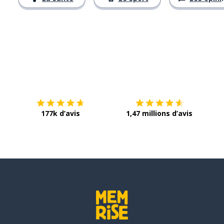
Télécharge via
App Store
Tél
177k d’avis
1,47 millions d’avis