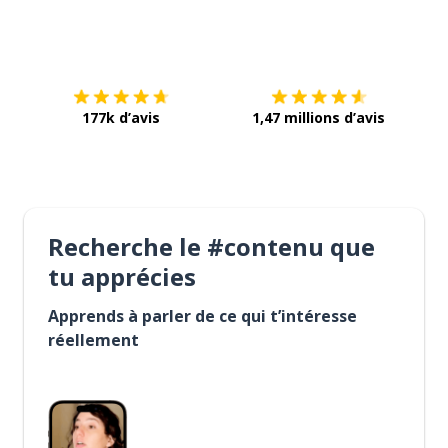
Télécharge via
App Store
Tél
177k d’avis
1,47 millions d’avis
Recherche le #contenu que
tu apprécies
Apprends à parler de ce qui t’intéresse
réellement