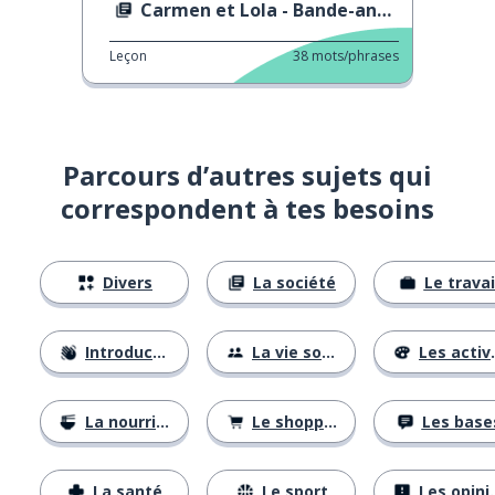
Carmen et Lola - Bande-annonce officielle
Leçon
38
mots/phrases
Parcours d’autres sujets qui
correspondent à tes besoins
Divers
La société
Le travai
Introductions
La vie sociale
Les activités
La nourriture
Le shopping
Les base
La santé
Le sport
Les opinions