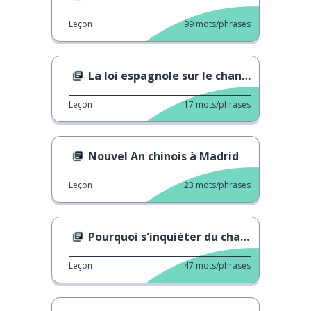
Leçon
99
mots/phrases
La loi espagnole sur le changement climatique
Leçon
17
mots/phrases
Nouvel An chinois à Madrid
Leçon
23
mots/phrases
Pourquoi s'inquiéter du changement climatique ?
Leçon
47
mots/phrases