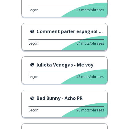
Leçon
27
mots/phrases
Comment parler espagnol avec des gestes
Leçon
64
mots/phrases
Julieta Venegas - Me voy
Leçon
43
mots/phrases
Bad Bunny - Acho PR
Leçon
90
mots/phrases