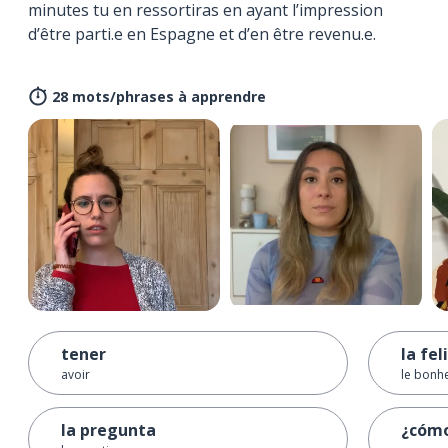
minutes tu en ressortiras en ayant l’impression
d’être parti.e en Espagne et d’en être revenu.e.
28 mots/phrases à apprendre
tener
la fel
avoir
le bonh
la pregunta
¿cómo