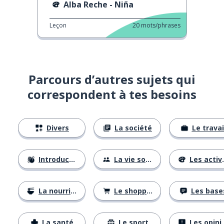
Alba Reche - Niña
Leçon
20
mots/phrases
Parcours d’autres sujets qui
correspondent à tes besoins
Divers
La société
Le travai
Introductions
La vie sociale
Les activités
La nourriture
Le shopping
Les base
La santé
Le sport
Les opinions