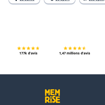
Télécharge via
App Store
Tél
177k d’avis
1,47 millions d’avis