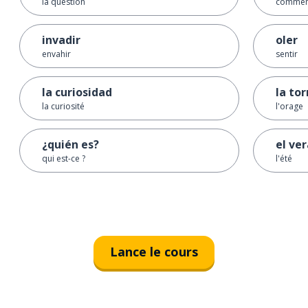
la question
comment 
invadir
oler
envahir
sentir
la curiosidad
la to
la curiosité
l'orage
¿quién es?
el ve
qui est-ce ?
l'été
Lance le cours