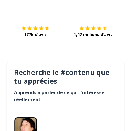
Télécharge via
App Store
Tél
177k d’avis
1,47 millions d’avis
Recherche le #contenu que
tu apprécies
Apprends à parler de ce qui t’intéresse
réellement