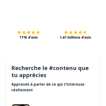
Télécharge via
App Store
Tél
177k d’avis
1,47 millions d’avis
Recherche le #contenu que
tu apprécies
Apprends à parler de ce qui t’intéresse
réellement