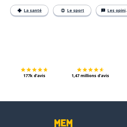
La santé
Le sport
Les opinions
Télécharge via
App Store
Tél
177k d’avis
1,47 millions d’avis