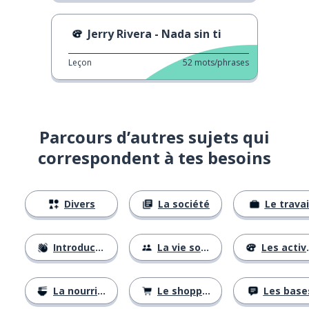
Jerry Rivera - Nada sin ti
Leçon
52
mots/phrases
Parcours d’autres sujets qui
correspondent à tes besoins
Divers
La société
Le travai
Introductions
La vie sociale
Les activités
La nourriture
Le shopping
Les base