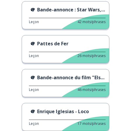
Bande-annonce : Star Wars, Tales of the Empire
Leçon
42
mots/phrases
Pattes de Fer
Leçon
26
mots/phrases
Bande-annonce du film "Elsa & Fred"
Leçon
46
mots/phrases
Enrique Iglesias - Loco
Leçon
17
mots/phrases