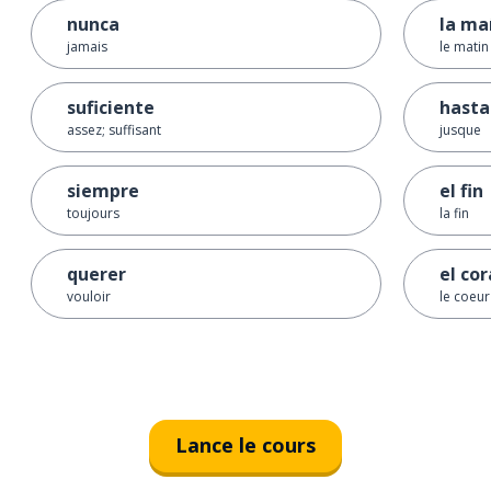
nunca
la m
jamais
le matin
suficiente
hasta
assez; suffisant
jusque
siempre
el fin
toujours
la fin
querer
el co
vouloir
le coeur
Lance le cours