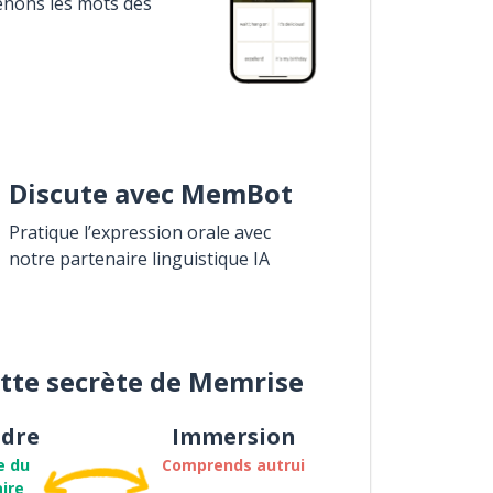
enons les mots des
Discute avec MemBot
Pratique l’expression orale avec
notre partenaire linguistique IA
ette secrète de Memrise
dre
Immersion
e du
Comprends autrui
ire