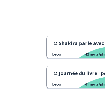
Shakira parle avec l'accent d'Espa
Leçon
42
mots/ph
Journée du livre : pourquoi lit-on
Leçon
61
mots/ph