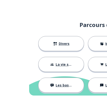
Parcours 
Divers
I
La vie sociale
L
Les bases
L