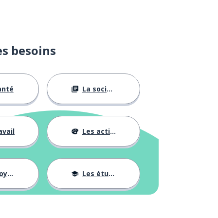
es besoins
anté
La société
avail
Les activités
ages
Les études