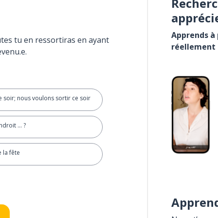
Recherc
appréci
Apprends à p
tes tu en ressortiras en ayant
réellement
evenu.e.
e soir; nous voulons sortir ce soir
droit ... ?
 la fête
Apprend