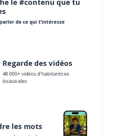
he le #contenu que tu
es
arler de ce qui t’intéresse
Regarde des vidéos
48 000+ vidéos d'habitants·es
locaux·ales
re les mots