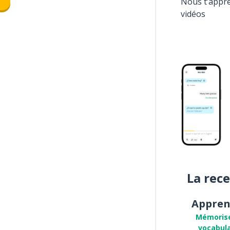
Nous t’appr
vidéos
La rec
Appren
Mémoris
vocabula