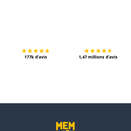
Télécharge via
App Store
T
177k d’avis
1,47 millions d’avis