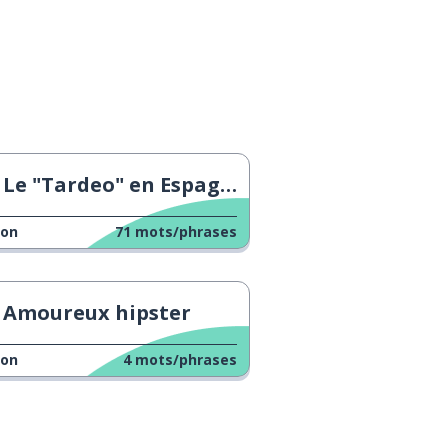
Le "Tardeo" en Espagne
çon
71
mots/phrases
Amoureux hipster
çon
4
mots/phrases