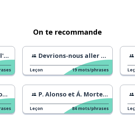
On te recommande
gne
Devrions-nous aller à Malasaña ?
rases
Leçon
19
mots/phrases
Le
 ?
P. Alonso et Á. Morte lisent les tweets des fans
rases
Leçon
84
mots/phrases
Le