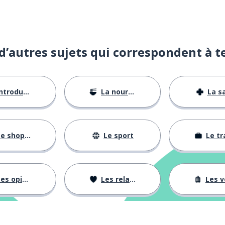
d’autres sujets qui correspondent à t
ntroductions
La nourriture
La s
e shopping
Le sport
Le tr
es opinions
Les relations
Les voy