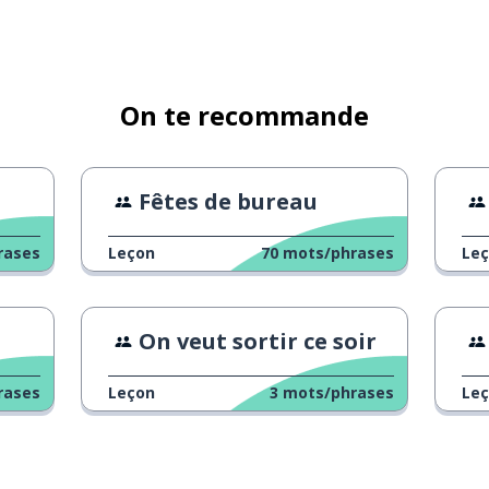
On te recommande
Fêtes de bureau
rases
Leçon
70
mots/phrases
Le
On veut sortir ce soir
rases
Leçon
3
mots/phrases
Le