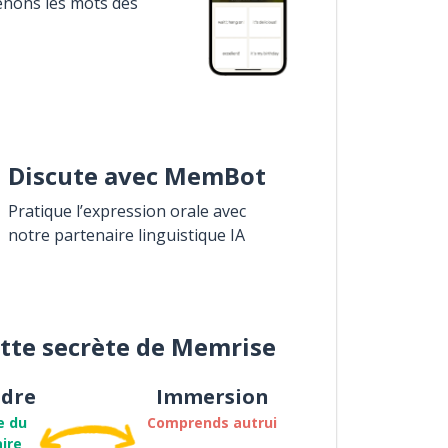
enons les mots des
Discute avec MemBot
Pratique l’expression orale avec
notre partenaire linguistique IA
ette secrète de Memrise
dre
Immersion
e du
Comprends autrui
ire