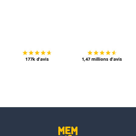
Télécharge via
App Store
T
177k d’avis
1,47 millions d’avis