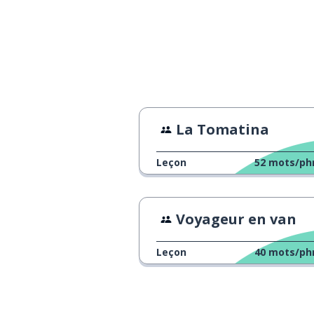
La Tomatina
Leçon
52
mots/ph
Voyageur en van
Leçon
40
mots/ph