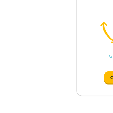
 fém.)
Fa
C
..