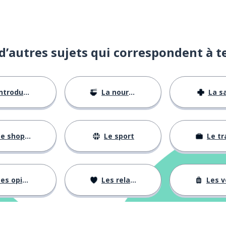
d’autres sujets qui correspondent à t
ntroductions
La nourriture
La s
e shopping
Le sport
Le tr
es opinions
Les relations
Les voy