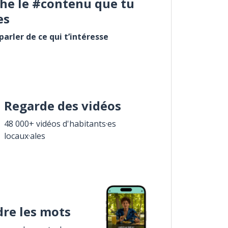
he le #contenu que tu
es
arler de ce qui t’intéresse
Regarde des vidéos
48 000+ vidéos d'habitants·es
locaux·ales
re les mots