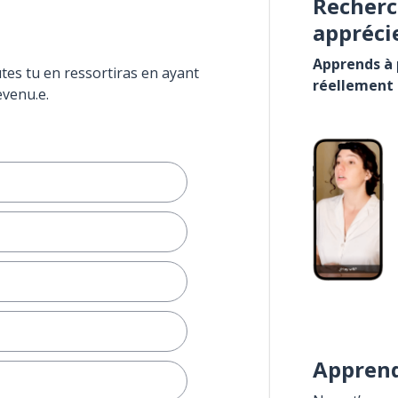
Recherc
appréci
Apprends à p
tes tu en ressortiras en ayant
réellement
evenu.e.
Apprend