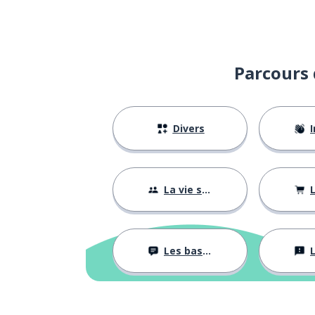
Parcours 
Divers
I
La vie sociale
L
Les bases
L