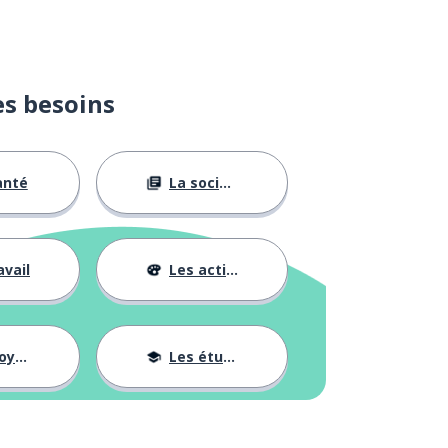
es besoins
anté
La société
avail
Les activités
ages
Les études