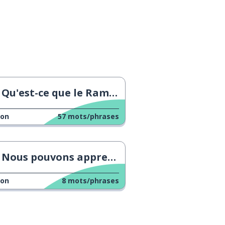
Qu'est-ce que le Ramadan ?
çon
57
mots/phrases
Nous pouvons apprendre à nous connaître
çon
8
mots/phrases