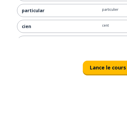
particulier
particular
cent
cien
le mètre; le mé
el metro
le bras
el brazo
Lance le cours
trouver
encontrar
la place
la plaza
autre (masc.; fé
otro; otra
représenter
representar