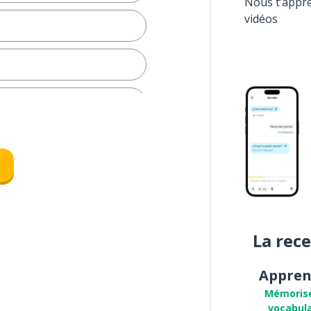
Nous t’appr
vidéos
tro
La rec
m.)
Appren
Mémoris
vocabula