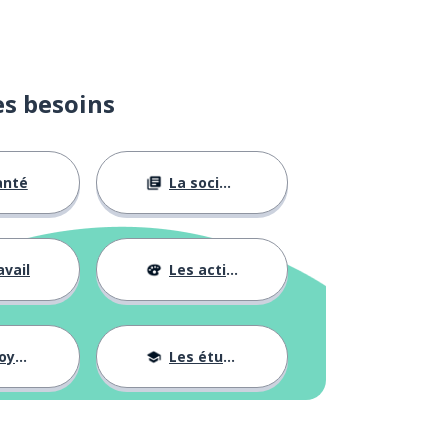
es besoins
anté
La société
avail
Les activités
ages
Les études