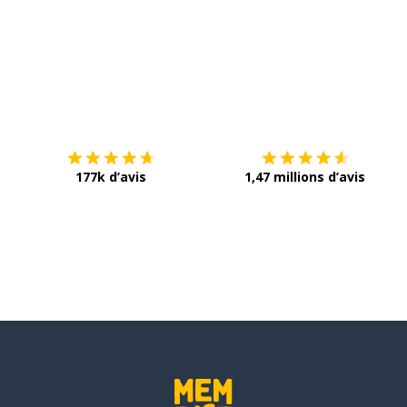
Télécharge via
App Store
T
177k d’avis
1,47 millions d’avis