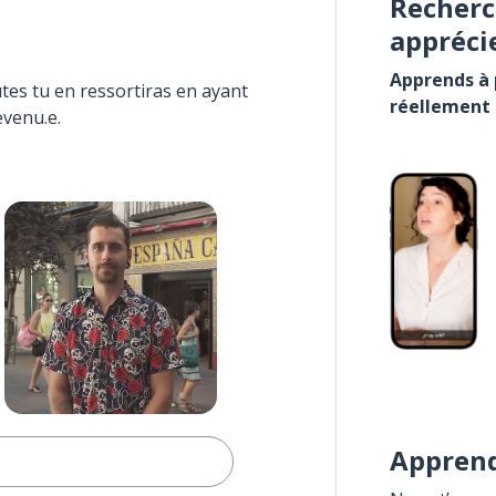
Recherc
appréci
Apprends à p
tes tu en ressortiras en ayant
réellement
evenu.e.
Apprend