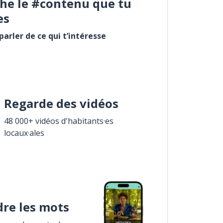
he le #contenu que tu
es
arler de ce qui t’intéresse
Regarde des vidéos
48 000+ vidéos d'habitants·es
locaux·ales
re les mots