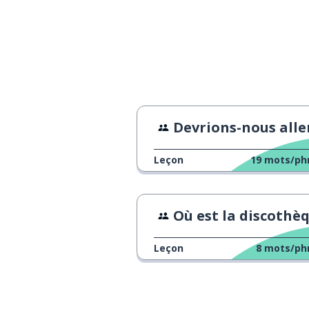
Devrions-nous aller à Malasaña
Leçon
19
mots/ph
Où est la discothèque
Leçon
8
mots/ph