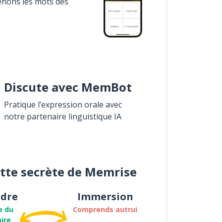
enons les mots des
Discute avec MemBot
Pratique l’expression orale avec
notre partenaire linguistique IA
ette secrète de Memrise
dre
Immersion
e du
Comprends autrui
ire