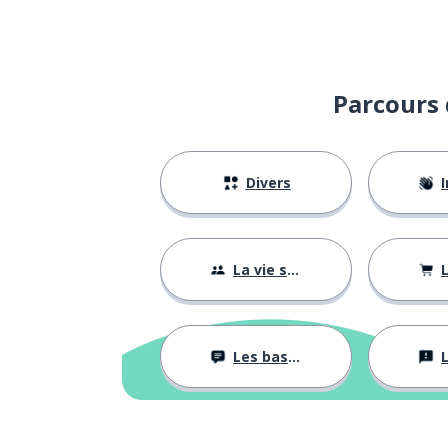
Parcours 
Divers
I
La vie sociale
L
Les bases
L