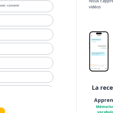
Nous t’appr
uver; convenir
vidéos
La rec
re)
Appren
Mémoris
vocabula