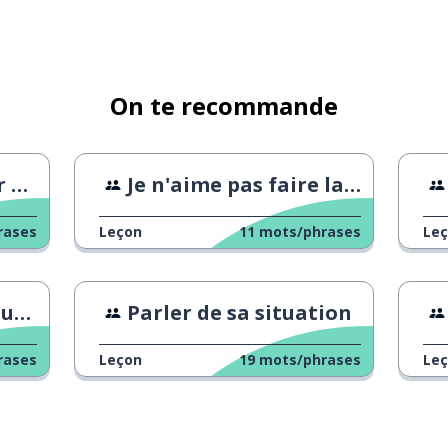
On te recommande
 ?
Je n'aime pas faire la fête
rases
Leçon
11
mots/phrases
Le
 ?
Parler de sa situation
rases
Leçon
19
mots/phrases
Le