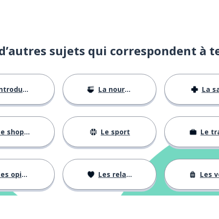
d’autres sujets qui correspondent à t
ntroductions
La nourriture
La s
e shopping
Le sport
Le tr
es opinions
Les relations
Les voy