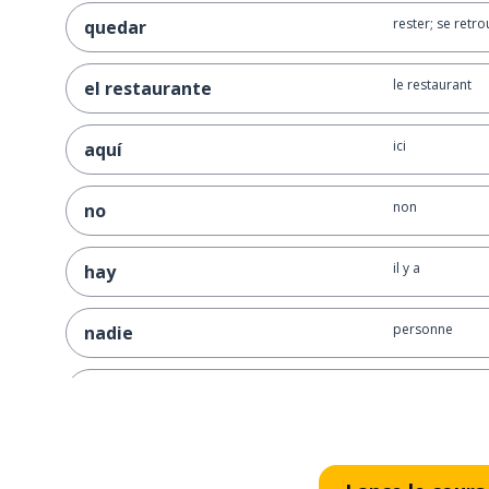
rester; se retro
quedar
le restaurant
el restaurante
ici
aquí
non
no
il y a
hay
personne
nadie
tu es (temporai
estás
déjà
ya