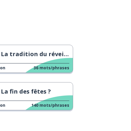
La tradition du réveillon du Nouvel An en Espagne
çon
36
mots/phrases
La fin des fêtes ?
çon
140
mots/phrases