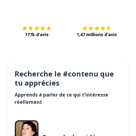
Télécharge via
App Store
Tél
177k d’avis
1,47 millions d’avis
Recherche le #contenu que
tu apprécies
Apprends à parler de ce qui t’intéresse
réellement