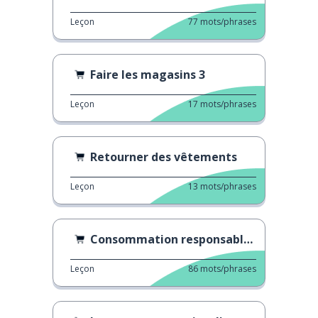
Leçon
77
mots/phrases
Faire les magasins 3
Leçon
17
mots/phrases
Retourner des vêtements
Leçon
13
mots/phrases
Consommation responsable: la règle des 5 « R »
Leçon
86
mots/phrases