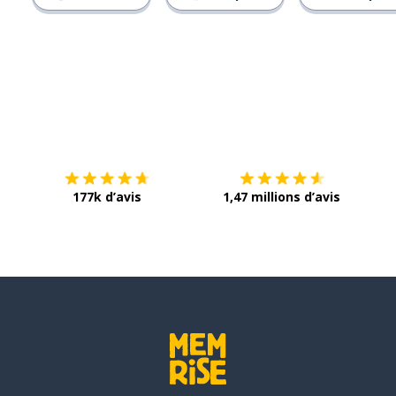
Télécharge via
App Store
Tél
177k d’avis
1,47 millions d’avis