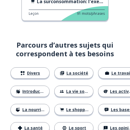
La surconsommation: l'exemple du Black Friday
Leçon
91
mots/phrases
Parcours d’autres sujets qui
correspondent à tes besoins
Divers
La société
Le travai
Introductions
La vie sociale
Les activités
La nourriture
Le shopping
Les base
La santé
Le sport
Les opinions