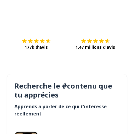
Télécharge via
App Store
Tél
177k d’avis
1,47 millions d’avis
Recherche le #contenu que
tu apprécies
Apprends à parler de ce qui t’intéresse
réellement