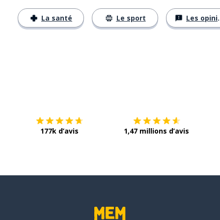
La santé
Le sport
Les opinions
Télécharge via
App Store
Tél
177k d’avis
1,47 millions d’avis