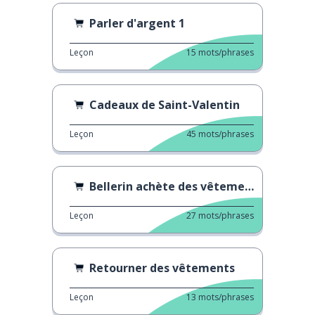
Parler d'argent 1
Leçon
15
mots/phrases
Cadeaux de Saint-Valentin
Leçon
45
mots/phrases
Bellerin achète des vêtements d'occasion
Leçon
27
mots/phrases
Retourner des vêtements
Leçon
13
mots/phrases