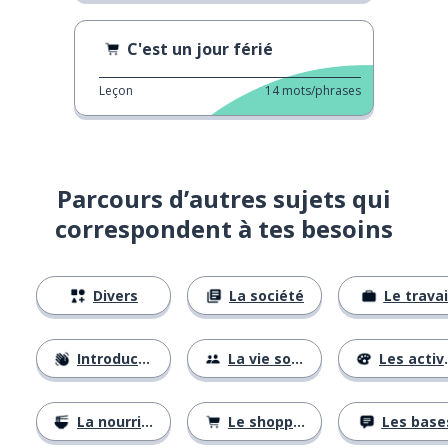
C'est un jour férié
Leçon
14
mots/phrases
Parcours d’autres sujets qui
correspondent à tes besoins
Divers
La société
Le travai
Introductions
La vie sociale
Les activités
La nourriture
Le shopping
Les base