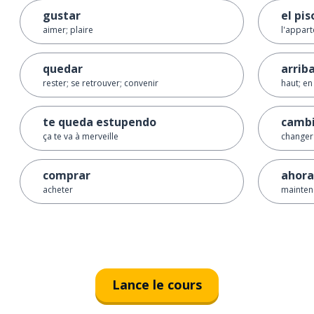
gustar
el pis
aimer; plaire
l'appart
quedar
arrib
rester; se retrouver; convenir
haut; en
te queda estupendo
camb
ça te va à merveille
changer
comprar
ahora
acheter
mainten
Lance le cours