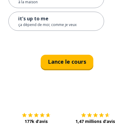
à la maison
it's up to me
ça dépend de moi; comme je veux
Lance le cours
Télécharge via
App Store
Tél
177k d’avis
1,47 millions d’avis