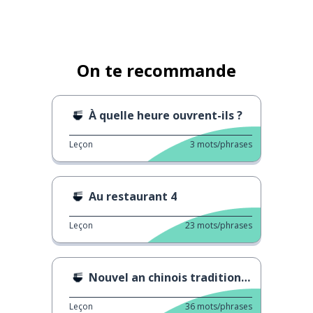
On te recommande
À quelle heure ouvrent-ils ?
Leçon
3
mots/phrases
Au restaurant 4
Leçon
23
mots/phrases
Nouvel an chinois traditionnel 3
Leçon
36
mots/phrases