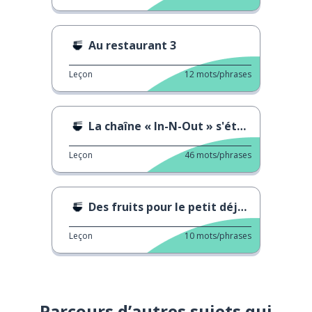
Au restaurant 3
Leçon
12
mots/phrases
La chaîne « In-N-Out » s'étend
Leçon
46
mots/phrases
Des fruits pour le petit déjeuner
Leçon
10
mots/phrases
Parcours d’autres sujets qui