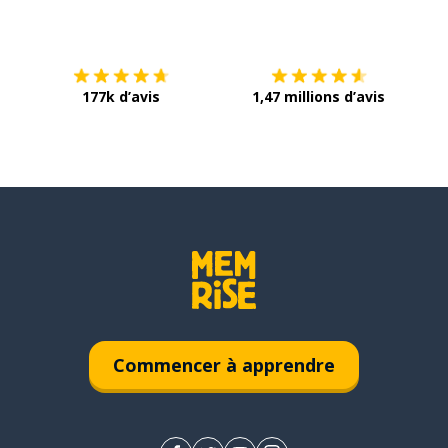
Télécharge via
App Store
Tél
177k d’avis
1,47 millions d’avis
Commencer à apprendre