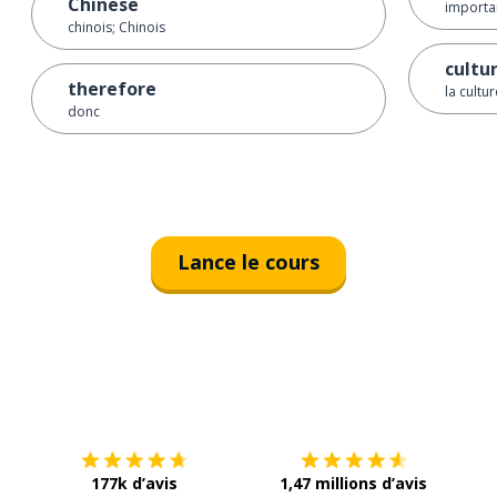
Chinese
importa
chinois; Chinois
cultu
therefore
la cultur
donc
Lance le cours
Télécharge via
App Store
Tél
177k d’avis
1,47 millions d’avis