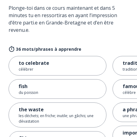
Plonge-toi dans ce cours maintenant et dans 5
minutes tu en ressortiras en ayant l’impression
d’être parti.e en Grande-Bretagne et d’en être
revenu.e.
36 mots/phrases à apprendre
to celebrate
tradi
célébrer
traditio
fish
famo
du poisson
célèbre
the waste
a phr
les déchets; en friche; inutile; un gâchis; une
une phr
dévastation
impor