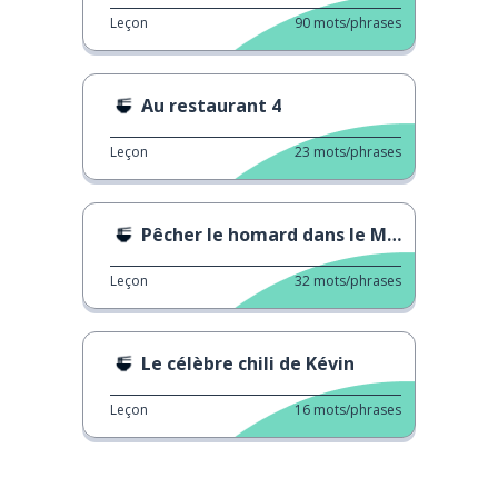
Leçon
90
mots/phrases
Au restaurant 4
Leçon
23
mots/phrases
Pêcher le homard dans le Maine
Leçon
32
mots/phrases
Le célèbre chili de Kévin
Leçon
16
mots/phrases