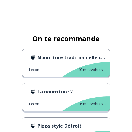
On te recommande
Nourriture traditionnelle chinoise du nouvel an 2
Leçon
40
mots/phrases
La nourriture 2
Leçon
16
mots/phrases
Pizza style Détroit