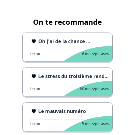
On te recommande
Oh j'ai de la chance ...
Leçon
6
mots/phrases
Le stress du troisième rendez-vous
Leçon
80
mots/phrases
Le mauvais numéro
Leçon
5
mots/phrases