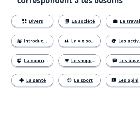
correspondent à tes besoins
Divers
La société
Le travai
Introductions
La vie sociale
Les activités
La nourriture
Le shopping
Les base
La santé
Le sport
Les opinions
Télécharge via
App Store
Tél