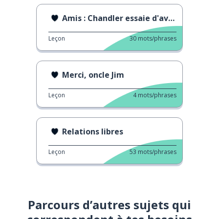
Amis : Chandler essaie d'avoir des rendez-vous
Leçon
30
mots/phrases
Merci, oncle Jim
Leçon
4
mots/phrases
Relations libres
Leçon
53
mots/phrases
Parcours d’autres sujets qui