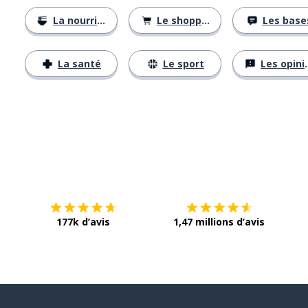
La nourriture
Le shopping
Les base
La santé
Le sport
Les opinions
Télécharge via
App Store
Tél
177k d’avis
1,47 millions d’avis