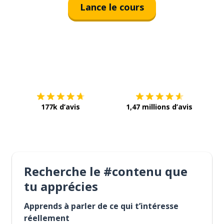
Lance le cours
Télécharge via
App Store
Tél
177k d’avis
1,47 millions d’avis
Recherche le #contenu que
tu apprécies
Apprends à parler de ce qui t’intéresse
réellement