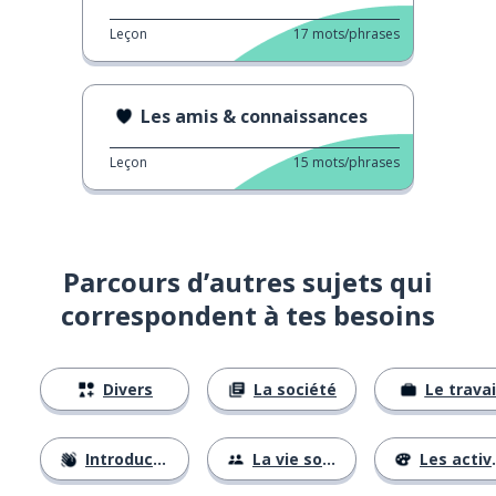
Leçon
17
mots/phrases
Les amis & connaissances
Leçon
15
mots/phrases
Parcours d’autres sujets qui
correspondent à tes besoins
Divers
La société
Le travai
Introductions
La vie sociale
Les activités