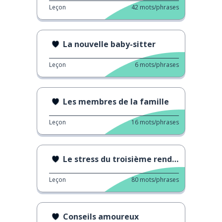
Leçon
42
mots/phrases
La nouvelle baby-sitter
Leçon
6
mots/phrases
Les membres de la famille
Leçon
16
mots/phrases
Le stress du troisième rendez-vous
Leçon
80
mots/phrases
Conseils amoureux