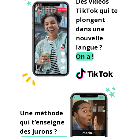
Des vidéos
TikTok qui te
plongent
dans une
nouvelle
langue ?
On a !
Une méthode
qui t’enseigne
des jurons ?