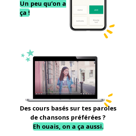
Un peu qu’on a
ça !
Des cours basés sur tes paroles
de chansons préférées ?
Eh ouais, on a ça aussi.