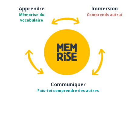
Apprendre
Immersion
Mémorise du
Comprends autrui
vocabulaire
Communiquer
Fais-toi comprendre des autres
Télécharge via
App Store
Tél