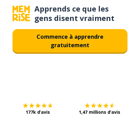
Apprends ce que les
gens disent vraiment
Commence à apprendre
gratuitement
Télécharge via
App Store
Tél
177k d’avis
1,47 millions d’avis