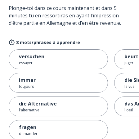
Plonge-toi dans ce cours maintenant et dans 5
minutes tu en ressortiras en ayant l’impression
d’être parti.e en Allemagne et d’en être revenu.e.
8 mots/phrases à apprendre
versuchen
beurt
essayer
juger
immer
die Si
toujours
la vue
die Alternative
das A
l'alternative
l'oeil
fragen
demander