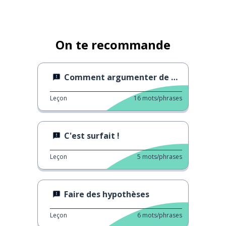
On te recommande
Comment argumenter de manière appropriée
Leçon
16
mots/phrases
C'est surfait !
Leçon
5
mots/phrases
Faire des hypothèses
Leçon
6
mots/phrases