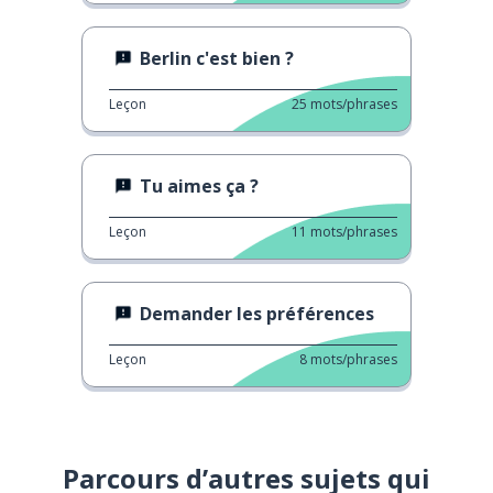
Berlin c'est bien ?
Leçon
25
mots/phrases
Tu aimes ça ?
Leçon
11
mots/phrases
Demander les préférences
Leçon
8
mots/phrases
Parcours d’autres sujets qui