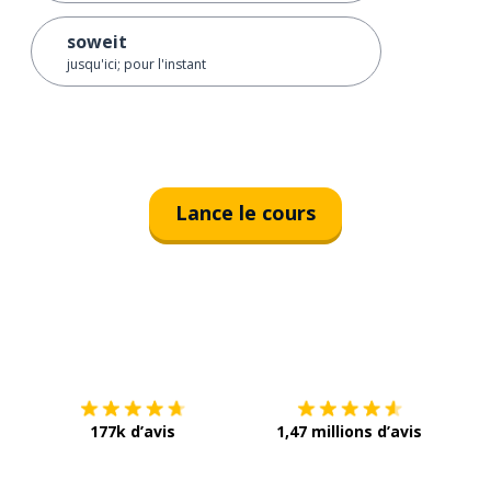
soweit
jusqu'ici; pour l'instant
Lance le cours
Télécharge via
App Store
Tél
177k d’avis
1,47 millions d’avis