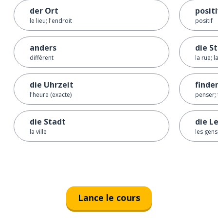
der Ort
posit
le lieu; l'endroit
positif
anders
die S
différent
la rue; l
die Uhrzeit
finde
l'heure (exacte)
penser; 
die Stadt
die L
la ville
les gens
Lance le cours