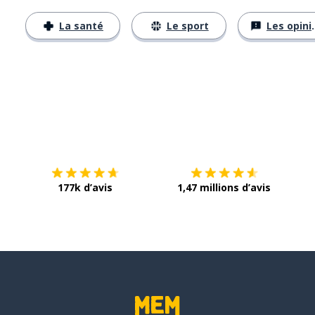
La santé
Le sport
Les opinions
Télécharge via
App Store
Tél
177k d’avis
1,47 millions d’avis