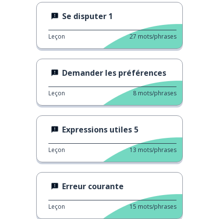
Se disputer 1
Leçon
27
mots/phrases
Demander les préférences
Leçon
8
mots/phrases
Expressions utiles 5
Leçon
13
mots/phrases
Erreur courante
Leçon
15
mots/phrases