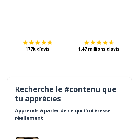
Télécharge via
App Store
Tél
177k d’avis
1,47 millions d’avis
Recherche le #contenu que
tu apprécies
Apprends à parler de ce qui t’intéresse
réellement