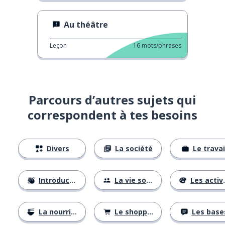
Au théâtre
Leçon
16
mots/phrases
Parcours d’autres sujets qui
correspondent à tes besoins
Divers
La société
Le travai
Introductions
La vie sociale
Les activités
La nourriture
Le shopping
Les base