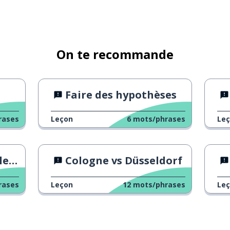
On te recommande
Faire des hypothèses
rases
Leçon
6
mots/phrases
Le
n ?
Cologne vs Düsseldorf
rases
Leçon
12
mots/phrases
Le