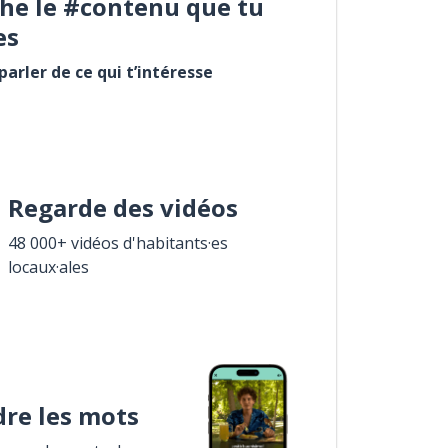
he le #contenu que tu
es
arler de ce qui t’intéresse
Regarde des vidéos
48 000+ vidéos d'habitants·es
locaux·ales
re les mots