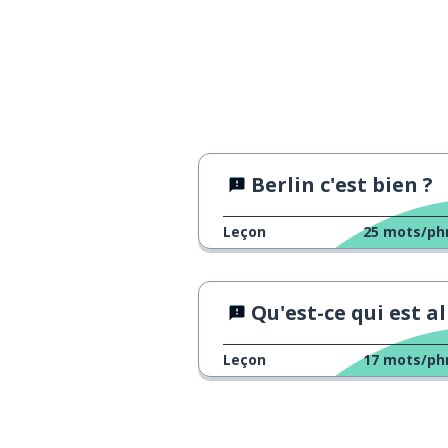
Berlin c'est bien ?
Leçon
25
mots/ph
Qu'est-ce qui est allemand à Berli
Leçon
17
mots/ph