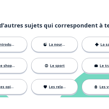
d’autres sujets qui correspondent à t
ntroductions
La nourriture
La s
e shopping
Le sport
Le tr
es opinions
Les relations
Les voy