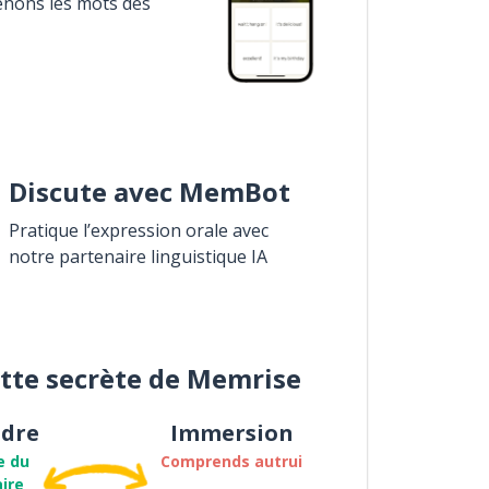
enons les mots des
Discute avec MemBot
Pratique l’expression orale avec
notre partenaire linguistique IA
ette secrète de Memrise
dre
Immersion
e du
Comprends autrui
ire