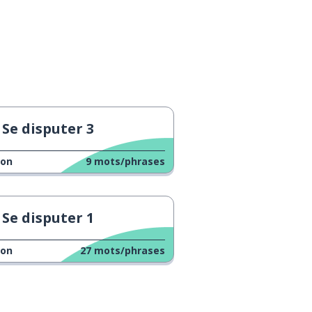
Se disputer 3
çon
9
mots/phrases
Se disputer 1
çon
27
mots/phrases