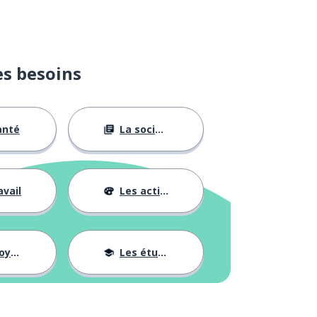
es besoins
anté
La société
avail
Les activités
ages
Les études