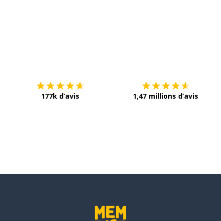
Télécharge via
App Store
T
177k d’avis
1,47 millions d’avis