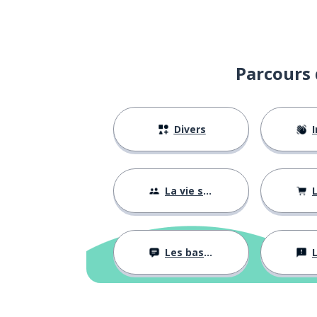
Parcours 
Divers
I
La vie sociale
L
Les bases
L