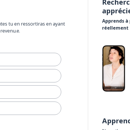
Recherc
appréci
Apprends à p
tes tu en ressortiras en ayant
réellement
 revenu.e.
Apprend