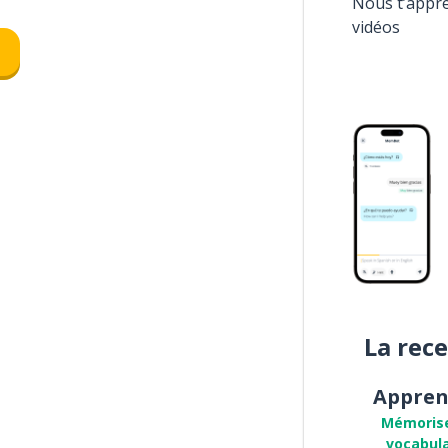
Nous t’appr
vidéos
La rec
Appren
Mémoris
vocabula