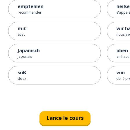
empfehlen
heiße
recommander
s'appel
mit
wir h
avec
nous av
Japanisch
oben
japonais
en haut
süß
von
doux
de, à p
Lance le cours