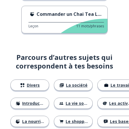
Commander un Chai Tea Latte
Leçon
11
mots/phrases
Parcours d’autres sujets qui
correspondent à tes besoins
Divers
La société
Le travai
Introductions
La vie sociale
Les activités
La nourriture
Le shopping
Les base