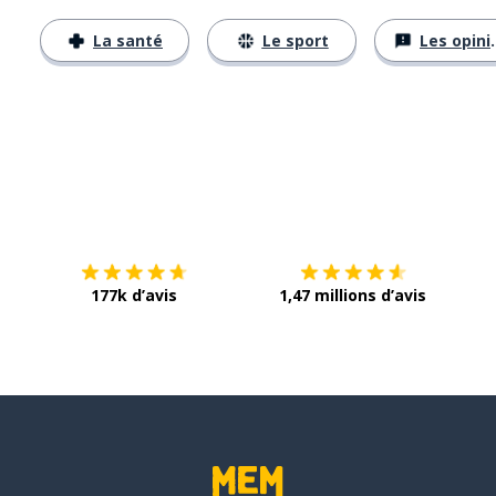
La santé
Le sport
Les opinions
Télécharge via
App Store
Tél
177k d’avis
1,47 millions d’avis