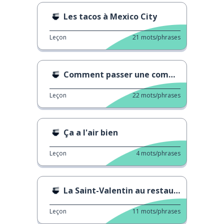
Les tacos à Mexico City
Leçon
21
mots/phrases
Comment passer une commande simple
Leçon
22
mots/phrases
Ça a l'air bien
Leçon
4
mots/phrases
La Saint-Valentin au restaurant
Leçon
11
mots/phrases