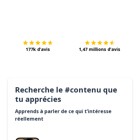
Télécharge via
App Store
Tél
177k d’avis
1,47 millions d’avis
Recherche le #contenu que
tu apprécies
Apprends à parler de ce qui t’intéresse
réellement