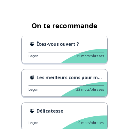
On te recommande
Êtes-vous ouvert ?
Leçon
15
mots/phrases
Les meilleurs coins pour manger à Hambourg
Leçon
23
mots/phrases
Délicatesse
Leçon
9
mots/phrases