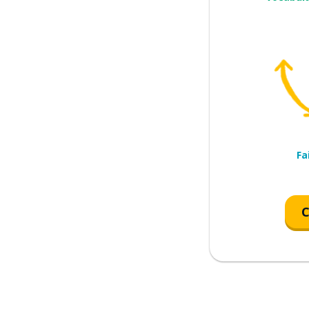
Fa
C
cocorico
ner (faire coin-coin)