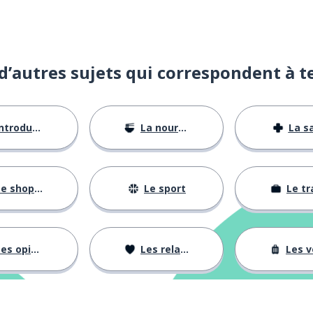
d’autres sujets qui correspondent à t
ntroductions
La nourriture
La s
e shopping
Le sport
Le tr
es opinions
Les relations
Les voy