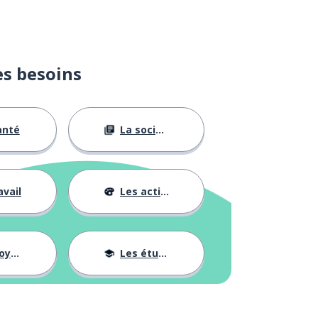
es besoins
anté
La société
avail
Les activités
ages
Les études