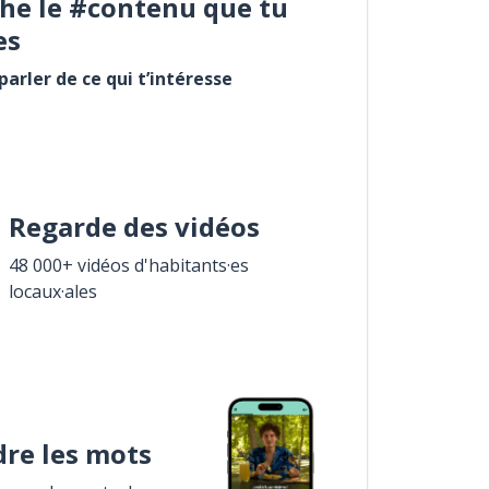
he le #contenu que tu
es
arler de ce qui t’intéresse
Regarde des vidéos
48 000+ vidéos d'habitants·es
locaux·ales
re les mots