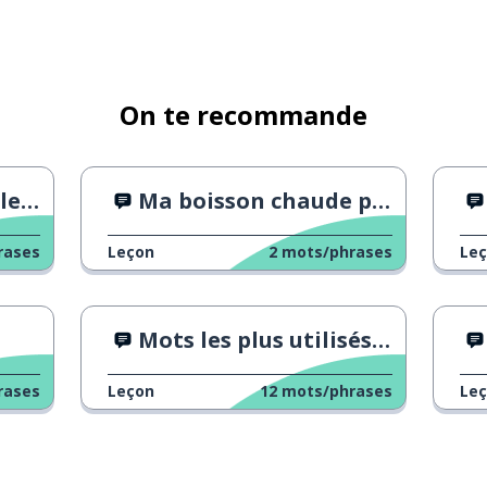
On te recommande
tes
Ma boisson chaude préférée
rases
Leçon
2
mots/phrases
Le
Mots les plus utilisés en allemand
rases
Leçon
12
mots/phrases
Le