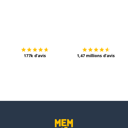
Télécharge via
App Store
T
177k d’avis
1,47 millions d’avis