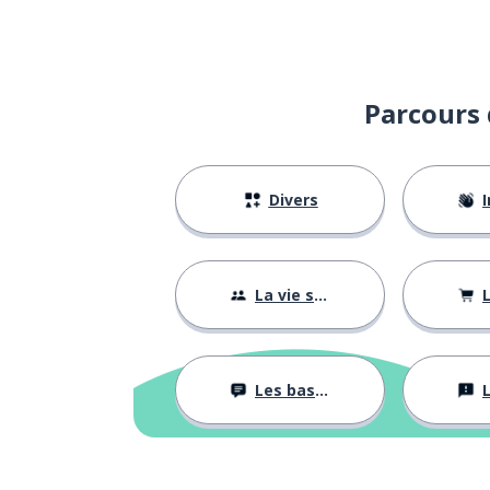
Parcours 
Divers
I
La vie sociale
L
Les bases
L