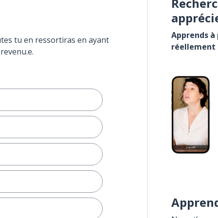
Recherc
appréci
Apprends à p
tes tu en ressortiras en ayant
réellement
 revenu.e.
Apprend