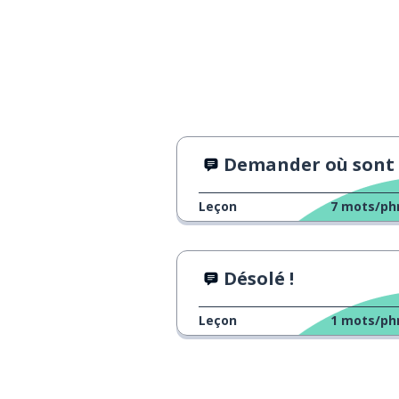
Demander où sont les toilet
Leçon
7
mots/ph
Désolé !
Leçon
1
mots/ph