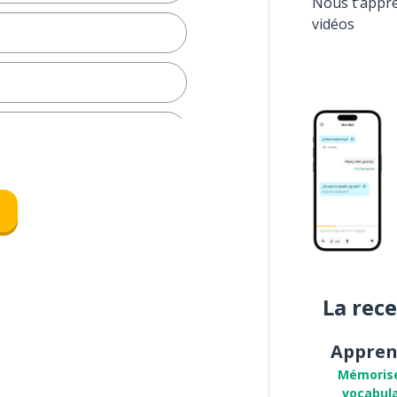
Nous t’appr
vidéos
La rec
Appren
Mémoris
vocabula