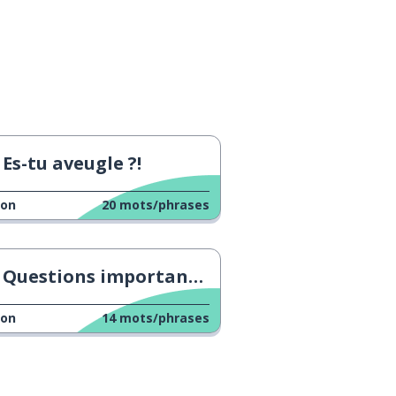
Es-tu aveugle ?!
çon
20
mots/phrases
Questions importantes en allemand
çon
14
mots/phrases