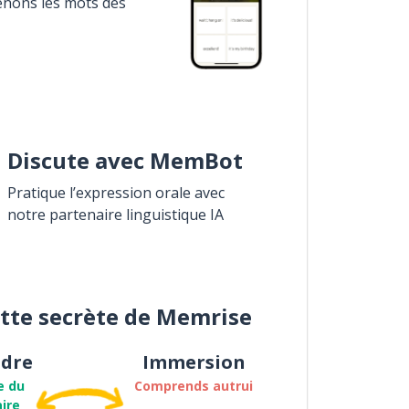
enons les mots des
Discute avec MemBot
Pratique l’expression orale avec
notre partenaire linguistique IA
ette secrète de Memrise
dre
Immersion
e du
Comprends autrui
ire