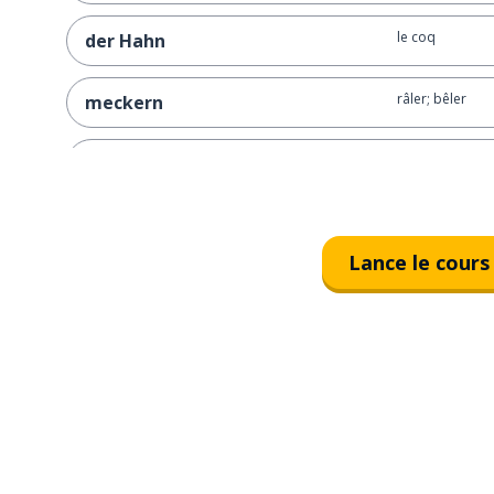
le coq
der Hahn
râler; bêler
meckern
la chèvre
die Ziege
le mouton
das Schaf
Lance le cours
le chien
der Hund
la grenouille
der Frosch
le canard
die Ente
les animaux
die Tiere