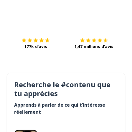
Télécharge via
App Store
Tél
177k d’avis
1,47 millions d’avis
Recherche le #contenu que
tu apprécies
Apprends à parler de ce qui t’intéresse
réellement