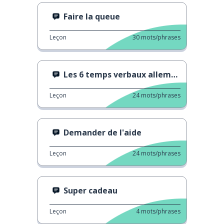
Faire la queue
Leçon
30
mots/phrases
Les 6 temps verbaux allemands.
Leçon
24
mots/phrases
Demander de l'aide
Leçon
24
mots/phrases
Super cadeau
Leçon
4
mots/phrases