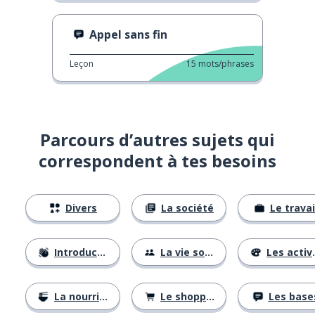
Appel sans fin
Leçon
15
mots/phrases
Parcours d’autres sujets qui
correspondent à tes besoins
Divers
La société
Le travai
Introductions
La vie sociale
Les activités
La nourriture
Le shopping
Les base