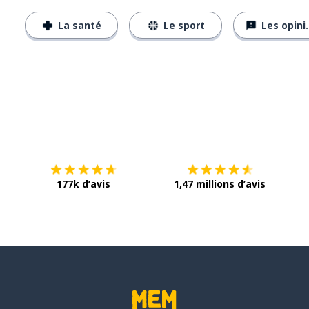
La santé
Le sport
Les opinions
Télécharge via
App Store
Tél
177k d’avis
1,47 millions d’avis