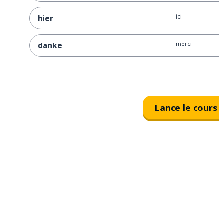
ici
hier
merci
danke
Lance le cours