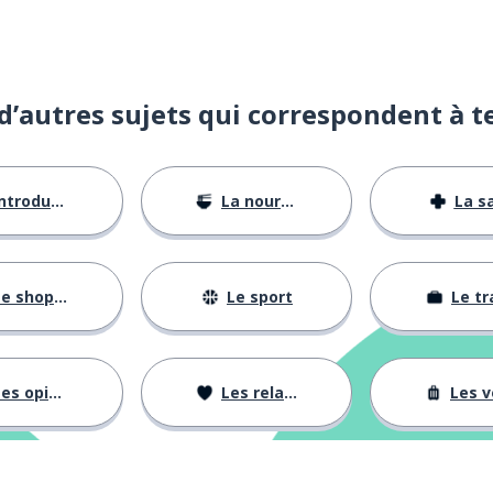
d’autres sujets qui correspondent à t
ntroductions
La nourriture
La s
e shopping
Le sport
Le tr
es opinions
Les relations
Les voy