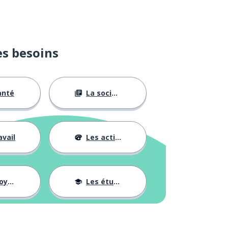
es besoins
anté
La société
avail
Les activités
ages
Les études