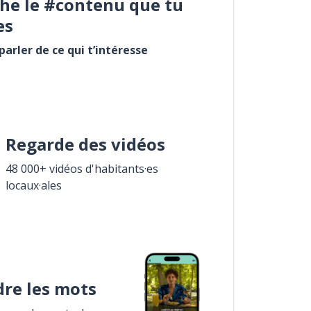
he le #contenu que tu
es
arler de ce qui t’intéresse
Regarde des vidéos
48 000+ vidéos d'habitants·es
locaux·ales
re les mots