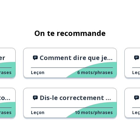
On te recommande
er
Comment dire que je suis fatigué
rases
Leçon
6
mots/phrases
Le
tes
Dis-le correctement "Vögeln vs Vögel"
rases
Leçon
10
mots/phrases
Le