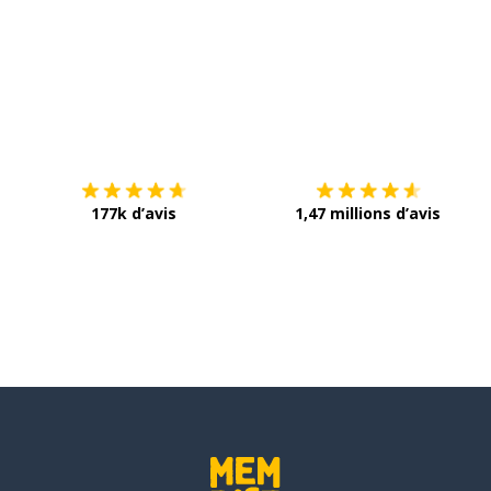
Télécharge via
App Store
T
177k d’avis
1,47 millions d’avis