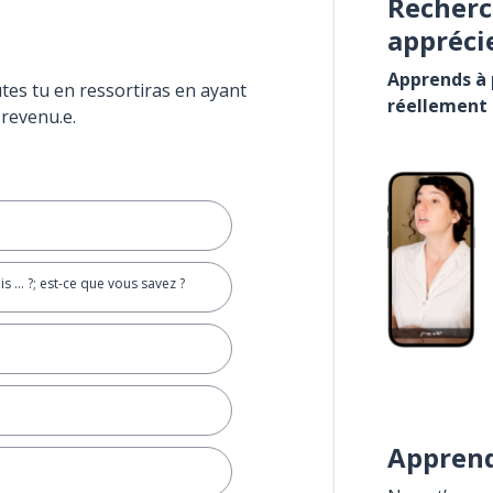
Recherc
appréci
Apprends à p
tes tu en ressortiras en ayant
réellement
 revenu.e.
is ... ?; est-ce que vous savez ?
Apprend