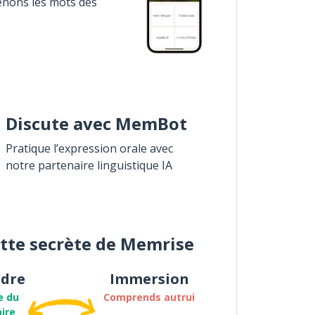
enons les mots des
Discute avec MemBot
Pratique l’expression orale avec
notre partenaire linguistique IA
ette secrète de Memrise
dre
Immersion
e du
Comprends autrui
ire