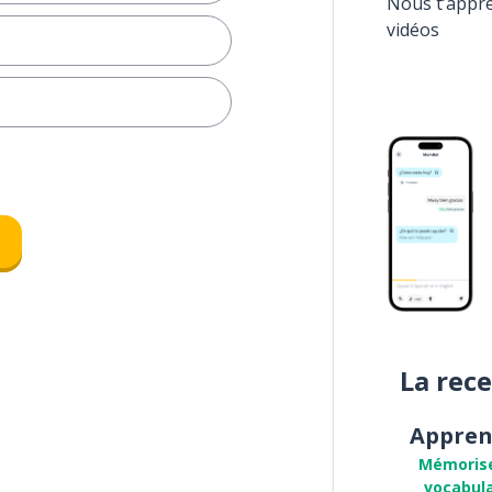
Nous t’appr
vidéos
La rec
Appren
Mémoris
vocabula