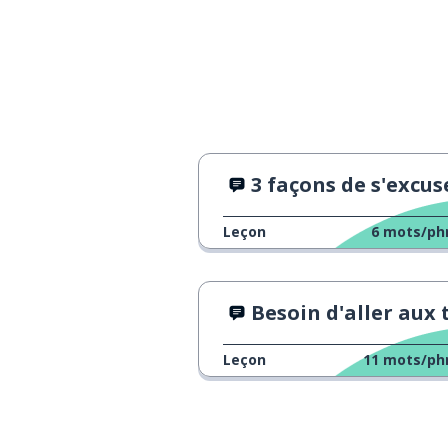
3 façons de s'excus
Leçon
6
mots/ph
Besoin d'aller aux toilet
Leçon
11
mots/ph