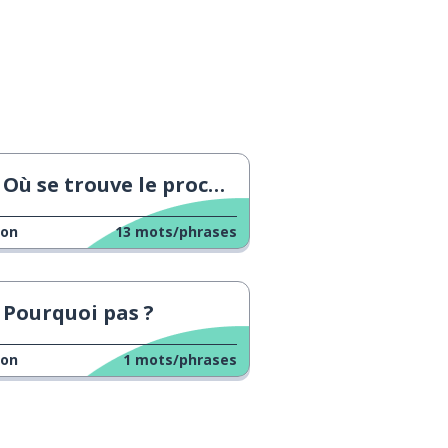
Où se trouve le prochain supermarché ?
çon
13
mots/phrases
Pourquoi pas ?
çon
1
mots/phrases