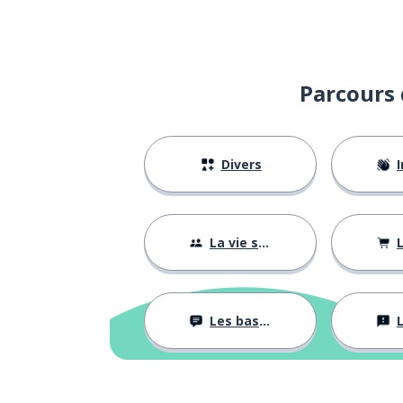
Parcours 
Divers
I
La vie sociale
L
Les bases
L