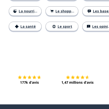
La nourriture
Le shopping
Les base
La santé
Le sport
Les opinions
Télécharge via
App Store
Tél
177k d’avis
1,47 millions d’avis