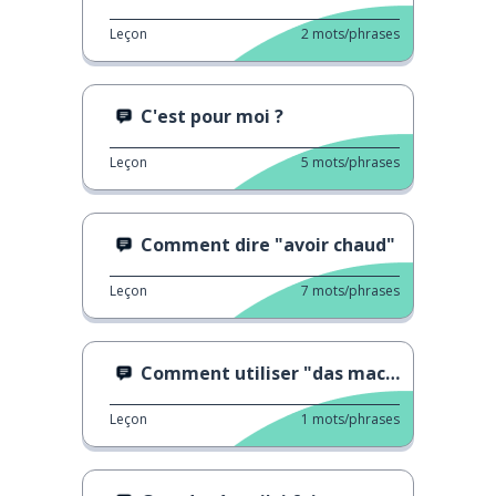
Leçon
2
mots/phrases
C'est pour moi ?
Leçon
5
mots/phrases
Comment dire "avoir chaud"
Leçon
7
mots/phrases
Comment utiliser "das macht nichts"
Leçon
1
mots/phrases