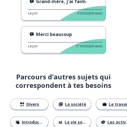
Grand-mère, j'ai faim.
Leçon
4
mots/phrases
Merci beaucoup
Leçon
17
mots/phrases
Parcours d’autres sujets qui
correspondent à tes besoins
Divers
La société
Le travai
Introductions
La vie sociale
Les activités