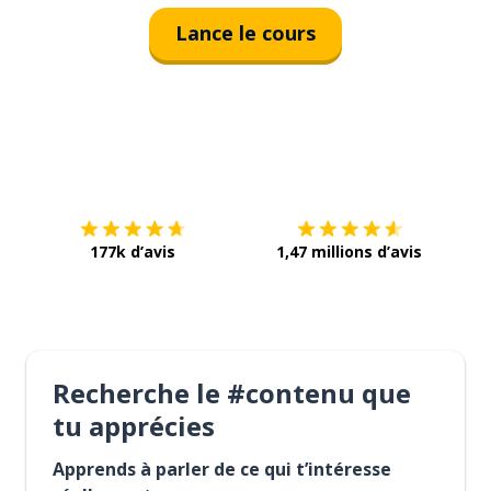
Lance le cours
Télécharge via
App Store
Tél
177k d’avis
1,47 millions d’avis
Recherche le #contenu que
tu apprécies
Apprends à parler de ce qui t’intéresse