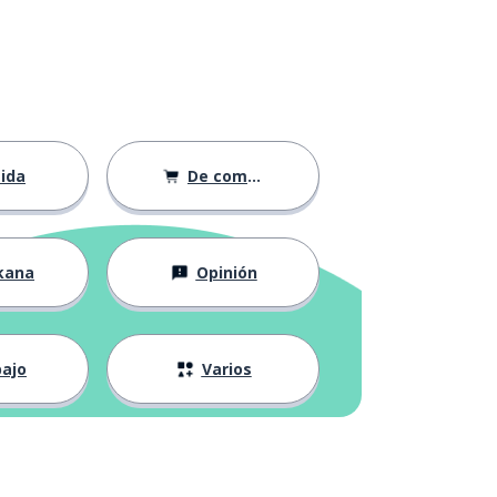
ida
De compras
kana
Opinión
ajo
Varios