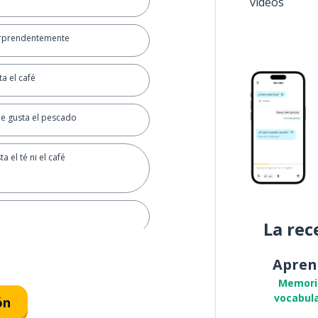
vídeos
orprendentemente
ta el café
 le gusta el pescado
a el té ni el café
La rec
Apren
Memori
vocabula
ón