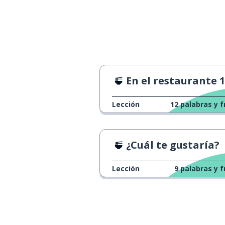
En el restaurante 1
Lección
12
palabras y f
¿Cuál te gustaría?
Lección
9
palabras y f