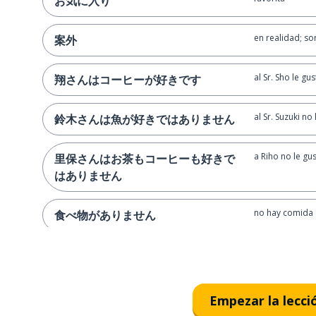
お気に入り
en realidad; s
案外
al Sr. Sho le gus
翔さんはコーヒーが好きです
al Sr. Suzuki no
鈴木さんは魚が好きではありません
a Riho no le gust
里保さんはお茶もコーヒーも好きで
はありません
no hay comida
食べ物がありません
¿hay sopa?
スープはありますか？
¿qué es eso?
それは何ですか？
Empezar la lecci