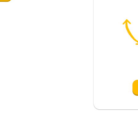
ebida favorita
 gusta
so
ta. María le gusta la ensalada