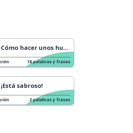
Cómo hacer unos huevos fritos bonitos
ción
18
palabras y frases
¡Está sabroso!
ción
2
palabras y frases