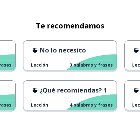
Te recomendamos
No lo necesito
rases
Lección
3
palabras y frases
Lec
¿Qué recomiendas? 1
rases
Lección
4
palabras y frases
Lec