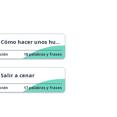
Cómo hacer unos huevos fritos bonitos
ción
18
palabras y frases
Salir a cenar
ción
17
palabras y frases