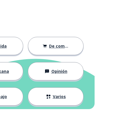
ida
De compras
kana
Opinión
ajo
Varios