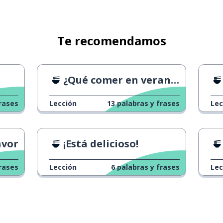
Te recomendamos
¿Qué comer en verano?
rases
Lección
13
palabras y frases
Lec
avor
¡Está delicioso!
rases
Lección
6
palabras y frases
Lec