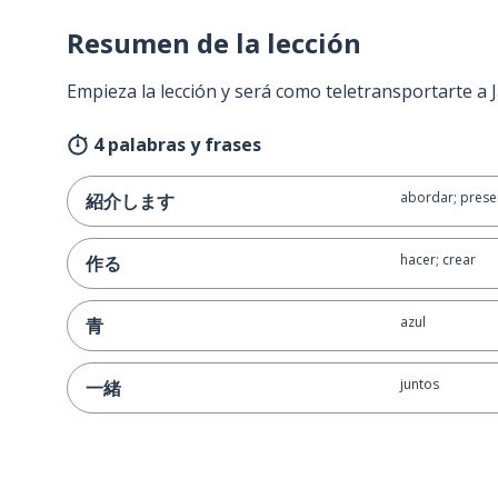
Resumen de la lección
Empieza la lección y será como teletransportarte a
4 palabras y frases
abordar; prese
紹介します
hacer; crear
作る
azul
青
juntos
一緒