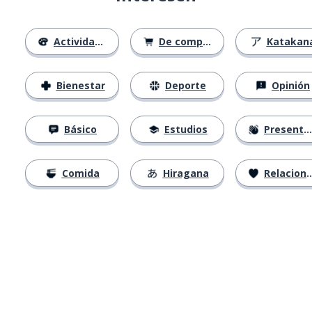
Actividades
De compras
Katakan
Bienestar
Deporte
Opinión
Básico
Estudios
Presentación
Comida
Hiragana
Relaciones
Descárgala en
App Store
Con