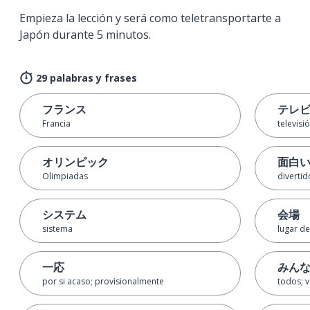
Empieza la lección y será como teletransportarte a
Japón durante 5 minutos.
29 palabras y frases
フランス
テレ
Francia
televisi
オリンピック
面白
Olimpiadas
divertid
システム
会場
sistema
lugar de
一応
みん
por si acaso; provisionalmente
todos; 