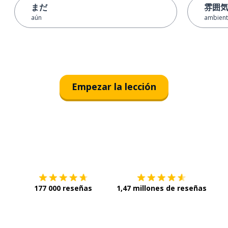
まだ
雰囲
aún
ambient
Empezar la lección
Descárgala en
App Store
Con
177 000 reseñas
1,47 millones de reseñas