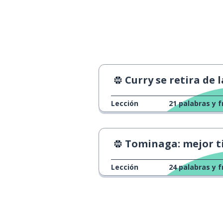
Curry se retira de la NBA en 3,9 segun
Lección
21
palabras y f
Tominaga: mejor tirador de la N
Lección
24
palabras y f