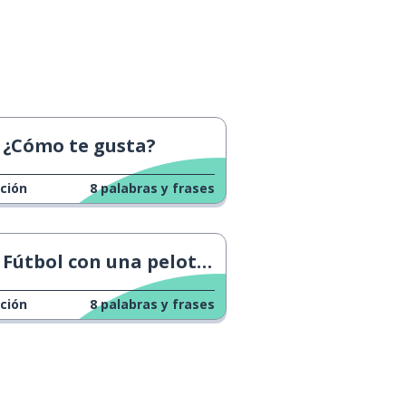
¿Cómo te gusta?
ción
8
palabras y frases
Fútbol con una pelota de equilibrio
ción
8
palabras y frases