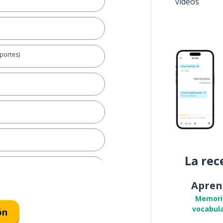
vídeos
portes)
La rec
Apren
Memori
vocabula
ón