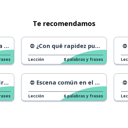
Te recomendamos
dos
¿Con qué rapidez puedo correr 10 km?
rases
Lección
8
palabras y frases
Lec
CAA
Escena común en el béisbol
rases
Lección
6
palabras y frases
Lec