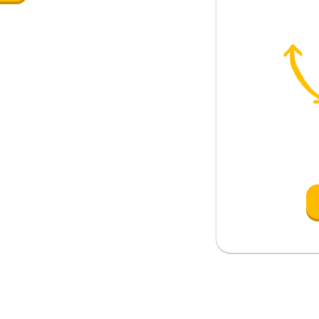
siempre empieza en agosto
mbro del club de fans
artido, también ganarán la liga
 eres?