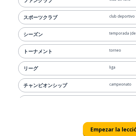
ファンクラブ
club deportivo
スポーツクラブ
temporada (de
シーズン
torneo
トーナメント
liga
リーグ
campeonato
チャンピオンシップ
empate
引き分け
fue empate
引き分けでした
Empezar la lecci
empezar