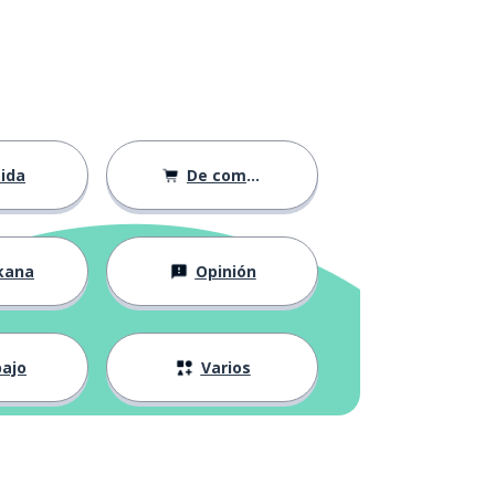
ida
De compras
kana
Opinión
ajo
Varios